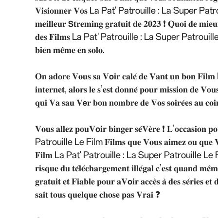
𝐕𝐢𝐬𝐢𝐨𝐧𝐧𝐞𝐫 𝐕𝐨𝐬 La Pat' Patrouille : La Super Patrouille Le
𝐦𝐞𝐢𝐥𝐥𝐞𝐮𝐫 𝗦𝐭𝐫𝐞𝐦𝐢𝐧𝐠 𝐠𝐫𝐚𝐭𝐮𝐢𝐭 𝐝𝐞 𝟐𝟎𝟐𝟑 ❗ 𝐐𝐮𝐨𝐢 𝐝𝐞 𝐦𝐢𝐞𝐮
𝐝𝐞𝐬 𝐅𝐢𝐥𝐦𝐬 La Pat' Patrouille : La Super Patrouille Le Film 
𝐛𝐢𝐞𝐧 𝐦𝐞̂𝐦𝐞 𝐞𝐧 𝐬𝐨𝐥𝐨.
𝐎𝐧 𝐚𝐝𝐨𝐫𝐞 𝐕𝐨𝐮𝐬 𝐬𝐚 𝐕𝗼𝐢𝐫 𝐜𝐚𝐥𝐞́ 𝐝𝐞 𝐕𝐚𝐧𝐭 𝐮𝐧 
𝐢𝐧𝐭𝐞𝐫𝐧𝐞𝐭, 𝐚𝐥𝐨𝐫𝐬 𝐥𝐞 𝐬’𝐞𝐬𝐭 𝐝𝐨𝐧𝐧𝐞́ 𝐩𝐨𝐮𝐫 𝐦𝐢𝐬𝐬𝐢𝐨𝐧 𝐝𝐞 𝐕𝐨𝐮
𝐪𝐮𝐢 𝐕𝐚 𝐬𝐚𝐮 𝐕𝗲𝐫 𝐛𝐨𝐧 𝐧𝐨𝐦𝐛𝐫𝐞 𝐝𝐞 𝐕𝐨𝐬 𝐬𝐨𝐢𝐫𝐞́𝐞𝐬 𝐚𝐮 𝐜𝐨𝐢
𝐕𝐨𝐮𝐬 𝐚𝐥𝐥𝐞𝐳 𝐩𝐨𝐮𝐕𝗼𝐢𝐫 𝐛𝐢𝐧𝐠𝐞𝐫 𝐬𝐞́𝐕𝐞̀𝐫𝐞 ❗ 𝐋’𝐨𝐜𝐜
Patrouille Le Film 𝐅𝐢𝐥𝐦𝐬 𝐪𝐮𝐞 𝐕𝐨𝐮𝐬 𝐚𝐢𝐦𝐞𝐳 𝐨𝐮 𝐪𝐮𝐞 𝐕𝐨𝐮𝐬 
𝐅𝐢𝐥𝐦 La Pat' Patrouille : La Super Patrouille Le Film 𝐠𝐫𝐚𝐭𝐮𝐢𝐭
𝐫𝐢𝐬𝐪𝐮𝐞 𝐝𝐮 𝐭𝐞́𝐥𝐞́𝐜𝐡𝐚𝐫𝐠𝐞𝐦𝐞𝐧𝐭 𝐢𝐥𝐥𝐞́𝐠𝐚𝐥 𝐜’𝐞𝐬𝐭 𝐪𝐮𝐚𝐧𝐝 𝐦
𝐠𝐫𝐚𝐭𝐮𝐢𝐭 𝐞𝐭 𝐅𝐢𝐚𝐛𝐥𝐞 𝐩𝐨𝐮𝐫 𝐚𝐕𝗼𝐢𝐫 𝐚𝐜𝐜𝐞̀𝐬 𝐚̀ 𝐝𝐞𝐬 𝐬𝐞́𝐫𝐢𝐞𝐬 𝐞
𝐬𝐚𝐢𝐭 𝐭𝐨𝐮𝐬 𝐪𝐮𝐞𝐥𝐪𝐮𝐞 𝐜𝐡𝐨𝐬𝐞 𝐩𝐚𝐬 𝐕𝐫𝐚𝐢 ❓