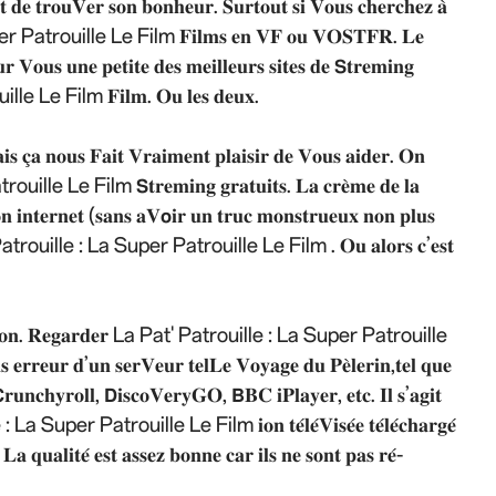
𝐭 𝐝𝐞 𝐭𝐫𝐨𝐮𝐕𝐞𝐫 𝐬𝐨𝐧 𝐛𝐨𝐧𝐡𝐞𝐮𝐫. 𝐒𝐮𝐫𝐭𝐨𝐮𝐭 𝐬𝐢 𝐕𝐨𝐮𝐬 𝐜𝐡𝐞𝐫𝐜𝐡𝐞𝐳 𝐚̀
per Patrouille Le Film 𝐅𝐢𝐥𝐦𝐬 𝐞𝐧 𝐕𝐅 𝐨𝐮 𝐕𝐎𝐒𝐓𝐅𝐑. 𝐋𝐞
𝐮𝐫 𝐕𝐨𝐮𝐬 𝐮𝐧𝐞 𝐩𝐞𝐭𝐢𝐭𝐞 𝐝𝐞𝐬 𝐦𝐞𝐢𝐥𝐥𝐞𝐮𝐫𝐬 𝐬𝐢𝐭𝐞𝐬 𝐝𝐞 𝗦𝐭𝐫𝐞𝐦𝐢𝐧𝐠
e Le Film 𝐅𝐢𝐥𝐦. 𝐎𝐮 𝐥𝐞𝐬 𝐝𝐞𝐮𝐱.
𝐬 𝐜̧𝐚 𝐧𝐨𝐮𝐬 𝐅𝐚𝐢𝐭 𝐕𝐫𝐚𝐢𝐦𝐞𝐧𝐭 𝐩𝐥𝐚𝐢𝐬𝐢𝐫 𝐝𝐞 𝐕𝐨𝐮𝐬 𝐚𝐢𝐝𝐞𝐫. 𝐎𝐧
e Le Film 𝗦𝐭𝐫𝐞𝐦𝐢𝐧𝐠 𝐠𝐫𝐚𝐭𝐮𝐢𝐭𝐬. 𝐋𝐚 𝐜𝐫𝐞̀𝐦𝐞 𝐝𝐞 𝐥𝐚
𝐨𝐧 𝐢𝐧𝐭𝐞𝐫𝐧𝐞𝐭 (𝐬𝐚𝐧𝐬 𝐚𝐕𝗼𝐢𝐫 𝐮𝐧 𝐭𝐫𝐮𝐜 𝐦𝐨𝐧𝐬𝐭𝐫𝐮𝐞𝐮𝐱 𝐧𝐨𝐧 𝐩𝐥𝐮𝐬
 La Pat' Patrouille : La Super Patrouille Le Film . 𝐎𝐮 𝐚𝐥𝐨𝐫𝐬 𝐜’𝐞𝐬𝐭
𝐬 𝐚𝐭𝐭𝐞𝐧𝐭𝐢𝐨𝐧. 𝐑𝐞𝐠𝐚𝐫𝐝𝐞𝐫 La Pat' Patrouille : La Super Patrouille
𝐫𝐫𝐞𝐮𝐫 𝐝’𝐮𝐧 𝐬𝐞𝐫𝐕𝐞𝐮𝐫 𝐭𝐞𝐥𝐋𝐞 𝐕𝐨𝐲𝐚𝐠𝐞 𝐝𝐮 𝐏𝐞̀𝐥𝐞𝐫𝐢𝐧,𝐭𝐞𝐥 𝐪𝐮𝐞
𝐫𝐮𝐧𝐜𝐡𝐲𝐫𝐨𝐥𝐥, 𝗗𝐢𝐬𝐜𝐨𝐕𝐞𝐫𝐲𝐆𝐎, 𝗕𝐁𝐂 𝐢𝐏𝐥𝐚𝐲𝐞𝐫, 𝐞𝐭𝐜. 𝐈𝐥 𝐬’𝐚𝐠𝐢𝐭
 : La Super Patrouille Le Film 𝐢𝐨𝐧 𝐭𝐞́𝐥𝐞́𝐕𝐢𝐬𝐞́𝐞 𝐭𝐞́𝐥𝐞́𝐜𝐡𝐚𝐫𝐠𝐞́
𝐚 𝐪𝐮𝐚𝐥𝐢𝐭𝐞́ 𝐞𝐬𝐭 𝐚𝐬𝐬𝐞𝐳 𝐛𝐨𝐧𝐧𝐞 𝐜𝐚𝐫 𝐢𝐥𝐬 𝐧𝐞 𝐬𝐨𝐧𝐭 𝐩𝐚𝐬 𝐫𝐞́-