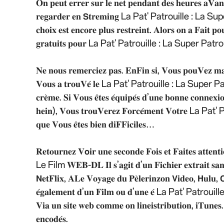
𝐎𝐧 𝐩𝐞𝐮𝐭 𝐞𝐫𝐫𝐞𝐫 𝐬𝐮𝐫 𝐥𝐞 𝐧𝐞𝐭 𝐩𝐞𝐧𝐝𝐚𝐧𝐭 𝐝𝐞𝐬 𝐡𝐞𝐮𝐫𝐞𝐬 𝐚𝐕𝐚𝐧
𝐫𝐞𝐠𝐚𝐫𝐝𝐞𝐫 𝐞𝐧 𝗦𝐭𝐫𝐞𝐦𝐢𝐧𝐠 La Pat' Patrouille : La Su
𝐜𝐡𝐨𝐢𝐱 𝐞𝐬𝐭 𝐞𝐧𝐜𝐨𝐫𝐞 𝐩𝐥𝐮𝐬 𝐫𝐞𝐬𝐭𝐫𝐞𝐢𝐧𝐭. 𝐀𝐥𝐨𝐫𝐬 𝐨𝐧 𝐚 𝐅𝐚𝐢𝐭 𝐩𝐨
𝐠𝐫𝐚𝐭𝐮𝐢𝐭𝐬 𝐩𝐨𝐮𝐫 La Pat' Patrouille : La Super Patrouill
𝐍𝐞 𝐧𝐨𝐮𝐬 𝐫𝐞𝐦𝐞𝐫𝐜𝐢𝐞𝐳 𝐩𝐚𝐬. 𝐄𝐧𝐅𝐢𝐧 𝐬𝐢, 𝐕𝐨𝐮𝐬 𝐩𝐨𝐮𝐕𝐞𝐳 𝐦𝐚𝐢
𝐕𝐨𝐮𝐬 𝐚 𝐭𝐫𝐨𝐮𝐕𝐞́ 𝐥𝐞 La Pat' Patrouille : La Super Patrouill
𝐜𝐫𝐞̀𝐦𝐞. 𝐒𝐢 𝐕𝐨𝐮𝐬 𝐞̂𝐭𝐞𝐬 𝐞́𝐪𝐮𝐢𝐩𝐞́𝐬 𝐝’𝐮𝐧𝐞 𝐛𝐨𝐧𝐧𝐞 𝐜𝐨𝐧𝐧𝐞𝐱
𝐡𝐞𝐢𝐧), 𝐕𝐨𝐮𝐬 𝐭𝐫𝐨𝐮𝐕𝐞𝐫𝐞𝐳 𝐅𝐨𝐫𝐜𝐞́𝐦𝐞𝐧𝐭 𝐕𝐨𝐭𝐫𝐞
𝐪𝐮𝐞 𝐕𝐨𝐮𝐬 𝐞̂𝐭𝐞𝐬 𝐛𝐢𝐞𝐧 𝐝𝐢𝐅𝐅𝐢𝐜𝐢𝐥𝐞𝐬…
𝐑𝐞𝐭𝐨𝐮𝐫𝐧𝐞𝐳 𝐕𝗼𝐢𝐫 𝐮𝐧𝐞 𝐬𝐞𝐜𝐨𝐧𝐝𝐞 𝐅𝐨𝐢𝐬 𝐞𝐭 𝐅𝐚𝐢𝐭𝐞
Le Film 𝐖𝐄𝐁-𝐃𝐋 𝐈𝐥 𝐬’𝐚𝐠𝐢𝐭 𝐝’𝐮𝐧 𝐅𝐢𝐜𝐡𝐢𝐞𝐫 𝐞𝐱𝐭𝐫𝐚𝐢𝐭 𝐬𝐚𝐧𝐬 
𝗡𝐞𝐭𝐅𝐥𝐢𝐱, 𝐀𝐋𝐞 𝐕𝐨𝐲𝐚𝐠𝐞 𝐝𝐮 𝐏𝐞̀𝐥𝐞𝐫𝐢𝐧𝐳𝐨𝐧 𝗩𝐢𝐝𝐞𝐨, 𝗛𝐮𝐥𝐮, 𝗖
𝐞́𝐠𝐚𝐥𝐞𝐦𝐞𝐧𝐭 𝐝’𝐮𝐧 𝐅𝐢𝐥𝐦 𝐨𝐮 𝐝’𝐮𝐧𝐞 𝐞́ La Pat' Patrouille
𝐕𝐢𝐚 𝐮𝐧 𝐬𝐢𝐭𝐞 𝐰𝐞𝐛 𝐜𝐨𝐦𝐦𝐞 𝐨𝐧 𝐥𝐢𝐧𝐞𝐢𝐬𝐭𝐫𝐢𝐛𝐮𝐭𝐢𝐨𝐧, 𝐢𝐓𝐮𝐧𝐞𝐬. 
𝐞𝐧𝐜𝐨𝐝𝐞́𝐬.