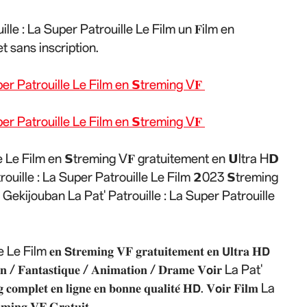
lle : La Super Patrouille Le Film un 𝐅ilm en
et sans inscription.
per Patrouille Le Film en 𝗦treming V𝐅
per Patrouille Le Film en 𝗦treming V𝐅
lle Le Film en 𝗦treming V𝐅 gratuitement en 𝗨ltra H𝗗
rouille : La Super Patrouille Le Film 𝟮023 𝗦treming
 Gekijouban La Pat' Patrouille : La Super Patrouille
𝐞𝐧 𝗦𝐭𝐫𝐞𝐦𝐢𝐧𝐠 𝐕𝐅 𝐠𝐫𝐚𝐭𝐮𝐢𝐭𝐞𝐦𝐞𝐧𝐭 𝐞𝐧 𝗨𝐥𝐭𝐫𝐚 𝐇𝗗
𝐜𝐭𝐢𝐨𝐧 / 𝐅𝐚𝐧𝐭𝐚𝐬𝐭𝐢𝐪𝐮𝐞 / 𝐀𝐧𝐢𝐦𝐚𝐭𝐢𝐨𝐧 / 𝐃𝐫𝐚𝐦𝐞 𝐕𝗼𝐢𝐫 La Pat'
 𝐞𝐧 𝐥𝐢𝐠𝐧𝐞 𝐞𝐧 𝐛𝐨𝐧𝐧𝐞 𝐪𝐮𝐚𝐥𝐢𝐭𝐞́ 𝐇𝗗. 𝐕𝗼𝐢𝐫 𝐅𝐢𝐥𝐦 La
 𝐕𝐅 𝐆𝐫𝐚𝐭𝐮𝐢𝐭.