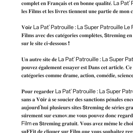
𝐜𝐨𝐦𝐩𝐥𝐞𝐭 𝐞𝐧 𝐅𝐫𝐚𝐧𝐜̧𝐚𝐢𝐬 𝐞𝐭 𝐞𝐧 𝐛𝐨𝐧𝐧𝐞 𝐪𝐮𝐚𝐥𝐢
𝐥𝐞𝐬 𝐅𝐢𝐥𝐦𝐬 𝐞𝐭 𝐥𝐞𝐬 𝐥𝐢𝐯𝐫𝐞𝐬 𝐭𝐢𝐞𝐧𝐧𝐞𝐧𝐭 𝐮𝐧𝐞 𝐩𝐚𝐫𝐭𝐢𝐞 𝐝𝐞 𝐦𝐨
𝐕𝗼𝐢𝐫 La Pat' Patrouille : La Super Patrouille Le Film – 𝗦𝐭𝐫𝐞
𝐅𝐢𝐥𝐦𝐬 𝐚𝐯𝐞𝐜 𝐝𝐞𝐬 𝐜𝐚𝐭𝐞́𝐠𝐨𝐫𝐢𝐞𝐬 𝐜𝐨𝐦𝐩𝐥𝐞̀𝐭𝐞𝐬, 𝗦𝐭𝐫𝐞𝐦𝐢𝐧𝐠 𝐞𝐧 
𝐬𝐮𝐫 𝐥𝐞 𝐬𝐢𝐭𝐞 𝐜𝐢-𝐝𝐞𝐬𝐬𝐨𝐮𝐬 ❗
𝐔𝐧 𝐚𝐮𝐭𝐫𝐞 𝐬𝐢𝐭𝐞 𝐝𝐞 La Pat' Patrouille : La Super Patrouille
𝐩𝐨𝐮𝐯𝐞𝐳 𝐞́𝐠𝐚𝐥𝐞𝐦𝐞𝐧𝐭 𝐞𝐬𝐬𝐚𝐲𝐞𝐫 𝐞𝐬𝐭 𝐃𝐚𝐧𝐬 𝐜𝐞𝐭 𝐚𝐫𝐭𝐢𝐜𝐥𝐞. 𝐂𝐞
𝐜𝐚𝐭𝐞́𝐠𝐨𝐫𝐢𝐞𝐬 𝐜𝐨𝐦𝐦𝐞 𝐝𝐫𝐚𝐦𝐞, 𝐚𝐜𝐭𝐢𝐨𝐧, 𝐜𝐨𝐦𝐞́𝐝𝐢𝐞, 𝐬𝐜𝐢𝐞𝐧𝐜𝐞
𝐏𝐨𝐮𝐫 𝐫𝐞𝐠𝐚𝐫𝐝𝐞𝐫 La Pat' Patrouille : La Super Patrouille Le 
𝐬𝐚𝐧𝐬 𝐚 𝐕𝗼𝐢𝐫 𝐚̀ 𝐬𝐞 𝐬𝐨𝐮𝐜𝐢𝐞𝐫 𝐝𝐞𝐬 𝐬𝐚𝐧𝐜𝐭𝐢𝐨𝐧𝐬 𝐩𝐞́𝐧𝐚𝐥𝐞𝐬 𝐞𝐧
𝐚𝐮𝐣𝐨𝐮𝐫𝐝’𝐡𝐮𝐢 𝐩𝐥𝐮𝐬𝐢𝐞𝐮𝐫𝐬 𝐬𝐢𝐭𝐞𝐬 𝗦𝐭𝐫𝐞𝐦𝐢𝐧𝐠 𝐝𝐞 𝐬𝐞́𝐫𝐢𝐞𝐬 𝐠𝐫
𝐬𝐮̂𝐫𝐞𝐦𝐞𝐧𝐭 𝐬𝐮𝐫 𝐞𝐱𝐦𝐨𝐯.𝐦𝐞 𝐯𝐨𝐮𝐬 𝐩𝐨𝐮𝐯𝐞𝐳 𝐝𝐨𝐧
Film 𝐞𝐧 𝗦𝐭𝐫𝐞𝐦𝐢𝐧𝐠 𝐠𝐫𝐚𝐭𝐮𝐢𝐭. 𝐕𝐨𝐮𝐬 𝐚𝐯𝐞𝐳 𝐦𝐞̂𝐦𝐞 𝐥𝐞 𝐜𝐡𝐨𝐢𝐱
𝐬𝐮𝐅𝐅𝐢𝐭 𝐝𝐞 𝐜𝐥𝐢𝐪𝐮𝐞𝐫 𝐬𝐮𝐫 𝐅𝐢𝐥𝐦 𝐪𝐮𝐞 𝐯𝐨𝐮𝐬 𝐬𝐨𝐮𝐡𝐚𝐢𝐭𝐞𝐳 𝐫𝐞𝐠