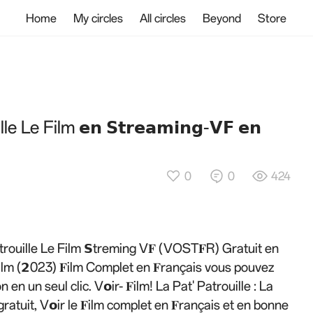
Home
My circles
All circles
Beyond
Store
Le Film 𝗲𝗻 𝗦𝘁𝗿𝗲𝗮𝗺𝗶𝗻𝗴-𝗩𝗙 𝗲𝗻
0
0
424
rouille Le Film 𝗦treming V𝐅 (VOST𝐅R) Gratuit en
Film (𝟮023) 𝐅ilm Complet en 𝐅rançais vous pouvez
 en un seul clic. V𝗼ir- 𝐅ilm! La Pat' Patrouille : La
atuit, V𝗼ir le 𝐅ilm complet en 𝐅rançais et en bonne