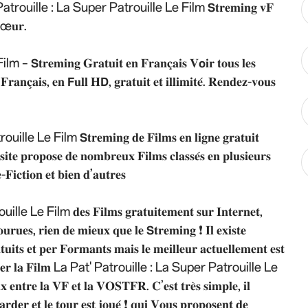
𝐞́. La Pat' Patrouille : La Super Patrouille Le Film 𝗦𝐭𝐫𝐞𝐦𝐢𝐧𝐠 𝐯𝐅
 𝐜œ𝐮𝐫.
𝐢𝐧𝐠 𝐆𝐫𝐚𝐭𝐮𝐢𝐭 𝐞𝐧 𝐅𝐫𝐚𝐧𝐜̧𝐚𝐢𝐬 𝐕𝗼𝐢𝐫 𝐭𝐨𝐮𝐬 𝐥𝐞𝐬
𝐅𝐫𝐚𝐧𝐜̧𝐚𝐢𝐬, 𝐞𝐧 𝗙𝐮𝐥𝐥 𝐇𝗗, 𝐠𝐫𝐚𝐭𝐮𝐢𝐭 𝐞𝐭 𝐢𝐥𝐥𝐢𝐦𝐢𝐭𝐞́. 𝐑𝐞𝐧𝐝𝐞𝐳-𝐯𝐨𝐮𝐬
 Le Film 𝗦𝐭𝐫𝐞𝐦𝐢𝐧𝐠 𝐝𝐞 𝐅𝐢𝐥𝐦𝐬 𝐞𝐧 𝐥𝐢𝐠𝐧𝐞 𝐠𝐫𝐚𝐭𝐮𝐢𝐭
 𝐬𝐢𝐭𝐞 𝐩𝐫𝐨𝐩𝐨𝐬𝐞 𝐝𝐞 𝐧𝐨𝐦𝐛𝐫𝐞𝐮𝐱 𝐅𝐢𝐥𝐦𝐬 𝐜𝐥𝐚𝐬𝐬𝐞́𝐬 𝐞𝐧 𝐩𝐥𝐮𝐬𝐢𝐞𝐮𝐫𝐬
-𝐅𝐢𝐜𝐭𝐢𝐨𝐧 𝐞𝐭 𝐛𝐢𝐞𝐧 𝐝’𝐚𝐮𝐭𝐫𝐞𝐬
Film 𝐝𝐞𝐬 𝐅𝐢𝐥𝐦𝐬 𝐠𝐫𝐚𝐭𝐮𝐢𝐭𝐞𝐦𝐞𝐧𝐭 𝐬𝐮𝐫 𝐈𝐧𝐭𝐞𝐫𝐧𝐞𝐭,
𝐨𝐮𝐫𝐮𝐞𝐬, 𝐫𝐢𝐞𝐧 𝐝𝐞 𝐦𝐢𝐞𝐮𝐱 𝐪𝐮𝐞 𝐥𝐞 𝗦𝐭𝐫𝐞𝐦𝐢𝐧𝐠 ❗ 𝐈𝐥 𝐞𝐱𝐢𝐬𝐭𝐞
𝐭𝐮𝐢𝐭𝐬 𝐞𝐭 𝐩𝐞𝐫 𝐅𝐨𝐫𝐦𝐚𝐧𝐭𝐬 𝐦𝐚𝐢𝐬 𝐥𝐞 𝐦𝐞𝐢𝐥𝐥𝐞𝐮𝐫 𝐚𝐜𝐭𝐮𝐞𝐥𝐥𝐞𝐦𝐞𝐧𝐭 𝐞𝐬𝐭
 𝐫𝐞𝐠𝐚𝐫𝐝𝐞𝐫 𝐥𝐚 𝐅𝐢𝐥𝐦 La Pat' Patrouille : La Super Patrouille Le
 𝐞𝐧𝐭𝐫𝐞 𝐥𝐚 𝐕𝐅 𝐞𝐭 𝐥𝐚 𝐕𝐎𝐒𝐓𝐅𝐑. 𝐂’𝐞𝐬𝐭 𝐭𝐫𝐞̀𝐬 𝐬𝐢𝐦𝐩𝐥𝐞, 𝐢𝐥
𝐚𝐫𝐝𝐞𝐫 𝐞𝐭 𝐥𝐞 𝐭𝐨𝐮𝐫 𝐞𝐬𝐭 𝐣𝐨𝐮𝐞́ ❗ 𝐪𝐮𝐢 𝐕𝐨𝐮𝐬 𝐩𝐫𝐨𝐩𝐨𝐬𝐞𝐧𝐭 𝐝𝐞