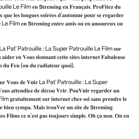
 Film 𝐞𝐧 𝗦𝐭𝐫𝐞𝐦𝐢𝐧𝐠 𝐞𝐧 𝐅𝐫𝐚𝐧𝐜̧𝐚𝐢𝐬. 𝐏𝐫𝐨𝐅𝐢𝐭𝐞𝐳 𝐝𝐮
 𝐪𝐮𝐞 𝐥𝐞𝐬 𝐥𝐨𝐧𝐠𝐮𝐞𝐬 𝐬𝐨𝐢𝐫𝐞́𝐞𝐬 𝐝’𝐚𝐮𝐭𝐨𝐦𝐧𝐞 𝐩𝐨𝐮𝐫 𝐬𝐞 𝐫𝐞𝐠𝐚𝐫𝐝𝐞𝐫
𝐧 𝗦𝐭𝐫𝐞𝐦𝐢𝐧𝐠 𝐞𝐧𝐭𝐫𝐞 𝐚𝐦𝐢𝐬 𝐨𝐮 𝐞𝐧 𝐚𝐦𝐨𝐮𝐫𝐞𝐮𝐱 𝐨𝐮
𝐛𝐨𝐧 𝐅𝐢𝐥𝐦 La Pat' Patrouille : La Super Patrouille Le Film 𝐬𝐮𝐫
 𝐚𝐢𝐝𝐞𝐫 𝐞𝐧 𝐕𝐨𝐮𝐬 𝐝𝐨𝐧𝐧𝐚𝐧𝐭 𝐜𝐞𝐭𝐭𝐞 𝐬𝐢𝐭𝐞𝐬 𝐢𝐧𝐭𝐞𝐫𝐧𝐞𝐭 𝐅𝐚𝐛𝐮𝐥𝐞𝐮𝐬𝐞
𝐧 𝐝𝐮 𝐅𝐞𝐮 (𝐨𝐮 𝐝𝐮 𝐫𝐚𝐝𝐢𝐚𝐭𝐞𝐮𝐫 𝐪𝐮𝐨𝐢).
𝐬𝐢𝐨𝐧 𝐩𝐨𝐮𝐫 𝐕𝐨𝐮𝐬 𝐝𝐞 𝐕𝗼𝐢𝐫 La Pat' Patrouille : La Super
𝐭𝐭𝐞𝐧𝐝𝐢𝐞𝐳 𝐝𝐞 𝐝𝐞́𝐜𝐨𝐮 𝐕𝐫𝐢𝐫. 𝐏𝐨𝐮𝐕𝗼𝐢𝐫 𝐫𝐞𝐠𝐚𝐫𝐝𝐞𝐫 𝐮𝐧
𝐞𝐦𝐞𝐧𝐭 𝐬𝐮𝐫 𝐢𝐧𝐭𝐞𝐫𝐧𝐞𝐭 𝐜𝐡𝐞𝐳 𝐬𝐨𝐢 𝐬𝐚𝐧𝐬 𝐩𝐫𝐞𝐧𝐝𝐫𝐞 𝐥𝐞
̂𝐦𝐞 𝐛𝐢𝐞𝐧 𝐬𝐲𝐦𝐩𝐚. 𝐌𝐚𝐢𝐬 𝐭𝐫𝐨𝐮𝐕𝐞𝐫 𝐮𝐧 𝐬𝐢𝐭𝐞 𝐝𝐞 𝗦𝐭𝐫𝐞𝐦𝐢𝐧𝐠
𝐭 𝐝𝐞𝐬 𝐅𝐢𝐥𝐦𝐬 𝐜𝐞 𝐧’𝐞𝐬𝐭 𝐩𝐚𝐬 𝐭𝐨𝐮𝐣𝐨𝐮𝐫𝐬 𝐬𝐢𝐦𝐩𝐥𝐞. 𝐎𝐡 𝐜̧𝐚 𝐧𝐨𝐧. 𝐎𝐧 𝐞𝐧