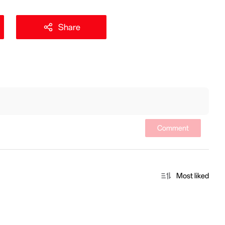
Share
Comment
Most liked