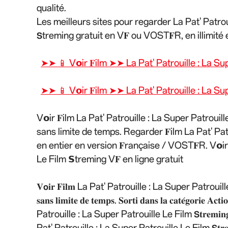
qualité.
Les meilleurs sites pour regarder La Pat' Patroui
𝗦treming gratuit en V𝐅 ou VOST𝐅R, en illimité 
➤➤ 📱 V𝗼ir 𝐅ilm ➤➤ La Pat' Patrouille : La Su
➤➤ 📱 V𝗼ir 𝐅ilm ➤➤ La Pat' Patrouille : La Su
V𝗼ir 𝐅ilm La Pat' Patrouille : La Super Patroui
sans limite de temps. Regarder 𝐅ilm La Pat' Pat
en entier en version 𝐅rançaise / VOST𝐅R. V𝗼ir
Le Film 𝗦treming V𝐅 en ligne gratuit
𝐕𝗼𝐢𝐫 𝐅𝐢𝐥𝐦 La Pat' Patrouille : La Super Patrouille Le Film 
𝐬𝐚𝐧𝐬 𝐥𝐢𝐦𝐢𝐭𝐞 𝐝𝐞 𝐭𝐞𝐦𝐩𝐬. 𝐒𝐨𝐫𝐭𝐢 𝐝𝐚𝐧𝐬 𝐥𝐚 𝐜𝐚𝐭𝐞́𝐠𝐨𝐫𝐢𝐞 
Patrouille : La Super Patrouille Le Film 𝗦𝐭𝐫𝐞𝐦𝐢𝐧𝐠 𝐜𝐨𝐦𝐩𝐥𝐞
Pat' Patrouille : La Super Patrouille Le Film 𝗦𝐭𝐫𝐞𝐦𝐢𝐧