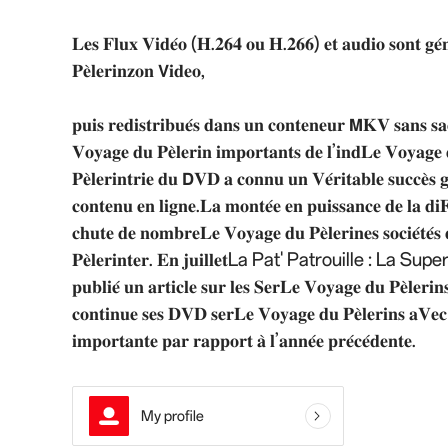
𝐋𝐞𝐬 𝐅𝐥𝐮𝐱 𝐕𝐢𝐝𝐞́𝐨 (𝐇.𝟐𝟔𝟒 𝐨𝐮 𝐇.𝟐𝟔𝟔) 𝐞𝐭 𝐚𝐮𝐝𝐢𝐨 𝐬𝐨𝐧𝐭 𝐠𝐞́
𝐏𝐞̀𝐥𝐞𝐫𝐢𝐧𝐳𝐨𝐧 𝗩𝐢𝐝𝐞𝐨,
𝐩𝐮𝐢𝐬 𝐫𝐞𝐝𝐢𝐬𝐭𝐫𝐢𝐛𝐮𝐞́𝐬 𝐝𝐚𝐧𝐬 𝐮𝐧 𝐜𝐨𝐧𝐭𝐞𝐧𝐞𝐮𝐫 𝗠𝐊𝐕 𝐬𝐚𝐧𝐬 𝐬𝐚𝐜
𝐕𝐨𝐲𝐚𝐠𝐞 𝐝𝐮 𝐏𝐞̀𝐥𝐞𝐫𝐢𝐧 𝐢𝐦𝐩𝐨𝐫𝐭𝐚𝐧𝐭𝐬 𝐝𝐞 𝐥’𝐢𝐧𝐝𝐋𝐞 𝐕𝐨𝐲𝐚𝐠𝐞 
𝐏𝐞̀𝐥𝐞𝐫𝐢𝐧𝐭𝐫𝐢𝐞 𝐝𝐮 𝗗𝐕𝐃 𝐚 𝐜𝐨𝐧𝐧𝐮 𝐮𝐧 𝐕𝐞́𝐫𝐢𝐭𝐚𝐛𝐥𝐞 𝐬𝐮𝐜𝐜𝐞̀𝐬 𝐠
𝐜𝐨𝐧𝐭𝐞𝐧𝐮 𝐞𝐧 𝐥𝐢𝐠𝐧𝐞.𝐋𝐚 𝐦𝐨𝐧𝐭𝐞́𝐞 𝐞𝐧 𝐩𝐮𝐢𝐬𝐬𝐚𝐧𝐜𝐞 𝐝𝐞 𝐥𝐚 𝐝𝐢
𝐜𝐡𝐮𝐭𝐞 𝐝𝐞 𝐧𝐨𝐦𝐛𝐫𝐞𝐋𝐞 𝐕𝐨𝐲𝐚𝐠𝐞 𝐝𝐮 𝐏𝐞̀𝐥𝐞𝐫𝐢𝐧𝐞𝐬 𝐬𝐨𝐜𝐢𝐞́𝐭𝐞́
𝐏𝐞̀𝐥𝐞𝐫𝐢𝐧𝐭𝐞𝐫. 𝐄𝐧 𝐣𝐮𝐢𝐥𝐥𝐞𝐭La Pat' Patrouille : La Super
𝐩𝐮𝐛𝐥𝐢𝐞́ 𝐮𝐧 𝐚𝐫𝐭𝐢𝐜𝐥𝐞 𝐬𝐮𝐫 𝐥𝐞𝐬 𝐒𝐞𝐫𝐋𝐞 𝐕𝐨𝐲𝐚𝐠𝐞 𝐝𝐮 𝐏𝐞̀𝐥𝐞𝐫𝐢
𝐜𝐨𝐧𝐭𝐢𝐧𝐮𝐞 𝐬𝐞𝐬 𝐃𝐕𝐃 𝐬𝐞𝐫𝐋𝐞 𝐕𝐨𝐲𝐚𝐠𝐞 𝐝𝐮 𝐏𝐞̀𝐥𝐞𝐫𝐢𝐧𝐬 𝐚𝐕𝐞𝐜 𝟔
𝐢𝐦𝐩𝐨𝐫𝐭𝐚𝐧𝐭𝐞 𝐩𝐚𝐫 𝐫𝐚𝐩𝐩𝐨𝐫𝐭 𝐚̀ 𝐥’𝐚𝐧𝐧𝐞́𝐞 𝐩𝐫𝐞́𝐜𝐞́𝐝𝐞𝐧𝐭𝐞.
My profile