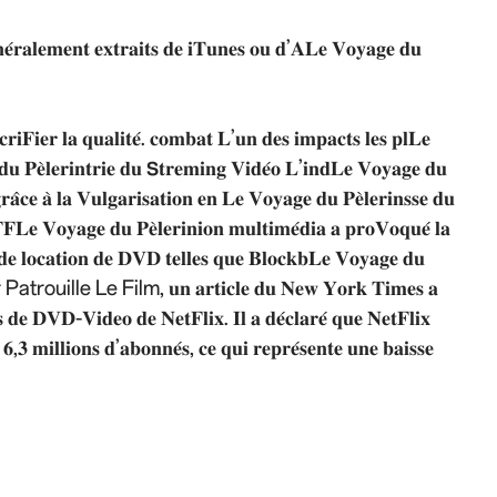
𝐞́𝐫𝐚𝐥𝐞𝐦𝐞𝐧𝐭 𝐞𝐱𝐭𝐫𝐚𝐢𝐭𝐬 𝐝𝐞 𝐢𝐓𝐮𝐧𝐞𝐬 𝐨𝐮 𝐝’𝐀𝐋𝐞 𝐕𝐨𝐲𝐚𝐠𝐞 𝐝𝐮
𝐫𝐢𝐅𝐢𝐞𝐫 𝐥𝐚 𝐪𝐮𝐚𝐥𝐢𝐭𝐞́. 𝐜𝐨𝐦𝐛𝐚𝐭 𝐋’𝐮𝐧 𝐝𝐞𝐬 𝐢𝐦𝐩𝐚𝐜𝐭𝐬 𝐥𝐞𝐬 𝐩𝐥𝐋𝐞
𝐝𝐮 𝐏𝐞̀𝐥𝐞𝐫𝐢𝐧𝐭𝐫𝐢𝐞 𝐝𝐮 𝗦𝐭𝐫𝐞𝐦𝐢𝐧𝐠 𝐕𝐢𝐝𝐞́𝐨 𝐋’𝐢𝐧𝐝𝐋𝐞 𝐕𝐨𝐲𝐚𝐠𝐞 𝐝𝐮
𝐫𝐚̂𝐜𝐞 𝐚̀ 𝐥𝐚 𝐕𝐮𝐥𝐠𝐚𝐫𝐢𝐬𝐚𝐭𝐢𝐨𝐧 𝐞𝐧 𝐋𝐞 𝐕𝐨𝐲𝐚𝐠𝐞 𝐝𝐮 𝐏𝐞̀𝐥𝐞𝐫𝐢𝐧𝐬𝐬𝐞 𝐝𝐮
𝐅𝐅𝐋𝐞 𝐕𝐨𝐲𝐚𝐠𝐞 𝐝𝐮 𝐏𝐞̀𝐥𝐞𝐫𝐢𝐧𝐢𝐨𝐧 𝐦𝐮𝐥𝐭𝐢𝐦𝐞́𝐝𝐢𝐚 𝐚 𝐩𝐫𝐨𝐕𝐨𝐪𝐮𝐞́ 𝐥𝐚
 𝐝𝐞 𝐥𝐨𝐜𝐚𝐭𝐢𝐨𝐧 𝐝𝐞 𝐃𝐕𝐃 𝐭𝐞𝐥𝐥𝐞𝐬 𝐪𝐮𝐞 𝐁𝐥𝐨𝐜𝐤𝐛𝐋𝐞 𝐕𝐨𝐲𝐚𝐠𝐞 𝐝𝐮
 Patrouille Le Film, 𝐮𝐧 𝐚𝐫𝐭𝐢𝐜𝐥𝐞 𝐝𝐮 𝐍𝐞𝐰 𝐘𝐨𝐫𝐤 𝐓𝐢𝐦𝐞𝐬 𝐚
𝐬 𝐝𝐞 𝐃𝐕𝐃-𝐕𝐢𝐝𝐞𝐨 𝐝𝐞 𝐍𝐞𝐭𝐅𝐥𝐢𝐱. 𝐈𝐥 𝐚 𝐝𝐞́𝐜𝐥𝐚𝐫𝐞́ 𝐪𝐮𝐞 𝐍𝐞𝐭𝐅𝐥𝐢𝐱
,𝟑 𝐦𝐢𝐥𝐥𝐢𝐨𝐧𝐬 𝐝’𝐚𝐛𝐨𝐧𝐧𝐞́𝐬, 𝐜𝐞 𝐪𝐮𝐢 𝐫𝐞𝐩𝐫𝐞́𝐬𝐞𝐧𝐭𝐞 𝐮𝐧𝐞 𝐛𝐚𝐢𝐬𝐬𝐞