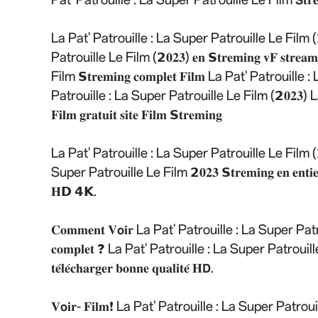
La Pat' Patrouille : La Super Patrouille Le Film (𝟮𝟎𝟐
Patrouille Le Film (𝟮𝟎𝟐𝟑) 𝐞𝐧 𝗦𝐭𝐫𝐞𝐦𝐢𝐧𝐠 𝐯𝐅 𝐬𝐭
Film 𝗦𝐭𝐫𝐞𝐦𝐢𝐧𝐠 𝐜𝐨𝐦𝐩𝐥𝐞𝐭 𝐅𝐢𝐥𝐦 La Pat' Patrouil
Patrouille : La Super Patrouille Le Film (𝟮𝟎𝟐𝟑) L
𝐅𝐢𝐥𝐦 𝐠𝐫𝐚𝐭𝐮𝐢𝐭 𝐬𝐢𝐭𝐞 𝐅𝐢𝐥𝐦 𝗦𝐭𝐫𝐞𝐦𝐢𝐧𝐠
La Pat' Patrouille : La Super Patrouille Le Film (𝟮𝟎𝟐𝟑)
Super Patrouille Le Film 𝟮𝟎𝟐𝟑 𝗦𝐭𝐫𝐞𝐦𝐢𝐧𝐠 𝐞𝐧 𝐞𝐧𝐭𝐢𝐞𝐫 𝐆𝐫
𝐇𝗗 𝟰𝗞.
𝐂𝐨𝐦𝐦𝐞𝐧𝐭 𝐕𝗼𝐢𝐫 La Pat' Patrouille : La Super Patrouille Le 
𝐜𝐨𝐦𝐩𝐥𝐞𝐭 ❓ La Pat' Patrouille : La Super Patrouille Le Film 𝐮
𝐭𝐞́𝐥𝐞́𝐜𝐡𝐚𝐫𝐠𝐞𝐫 𝐛𝐨𝐧𝐧𝐞 𝐪𝐮𝐚𝐥𝐢𝐭𝐞́ 𝐇𝗗.
𝐕𝗼𝐢𝐫- 𝐅𝐢𝐥𝐦❗ La Pat' Patrouille : La Super Patrouille Le Film