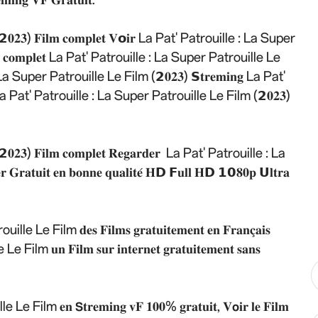
) 𝐅𝐢𝐥𝐦 𝐜𝐨𝐦𝐩𝐥𝐞𝐭 𝐕𝗼𝐢𝐫 La Pat' Patrouille : La Super
𝐞𝐚𝐦 𝐜𝐨𝐦𝐩𝐥𝐞𝐭 La Pat' Patrouille : La Super Patrouille Le
le : La Super Patrouille Le Film (𝟮𝟎𝟐𝟑) 𝗦𝐭𝐫𝐞𝐦𝐢𝐧𝐠 La Pat'
a Pat' Patrouille : La Super Patrouille Le Film (𝟮𝟎𝟐𝟑)
 𝐅𝐢𝐥𝐦 𝐜𝐨𝐦𝐩𝐥𝐞𝐭 𝐑𝐞𝐠𝐚𝐫𝐝𝐞𝐫 La Pat' Patrouille : La
𝐭𝐮𝐢𝐭 𝐞𝐧 𝐛𝐨𝐧𝐧𝐞 𝐪𝐮𝐚𝐥𝐢𝐭𝐞́ 𝐇𝗗 𝗙𝐮𝐥𝐥 𝐇𝗗 𝟭𝟬𝟖𝟎𝐩 𝗨𝐥𝐭𝐫𝐚
Film 𝐝𝐞𝐬 𝐅𝐢𝐥𝐦𝐬 𝐠𝐫𝐚𝐭𝐮𝐢𝐭𝐞𝐦𝐞𝐧𝐭 𝐞𝐧 𝐅𝐫𝐚𝐧𝐜̧𝐚𝐢𝐬
 𝐅𝐢𝐥𝐦 𝐬𝐮𝐫 𝐢𝐧𝐭𝐞𝐫𝐧𝐞𝐭 𝐠𝐫𝐚𝐭𝐮𝐢𝐭𝐞𝐦𝐞𝐧𝐭 𝐬𝐚𝐧𝐬
 𝐞𝐧 𝗦𝐭𝐫𝐞𝐦𝐢𝐧𝐠 𝐯𝐅 𝟏𝟎𝟎% 𝐠𝐫𝐚𝐭𝐮𝐢𝐭, 𝐕𝗼𝐢𝐫 𝐥𝐞 𝐅𝐢𝐥𝐦