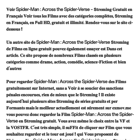
𝐕𝗼𝐢𝐫 Spider-Man : Across the Spider-Verse – 𝗦𝐭𝐫𝐞𝐦𝐢𝐧𝐠 𝐆𝐫𝐚𝐭𝐮𝐢𝐭 𝐞𝐧
𝐅𝐫𝐚𝐧𝐜̧𝐚𝐢𝐬 𝐕𝗼𝐢𝐫 𝐭𝐨𝐮𝐬 𝐥𝐞𝐬 𝐅𝐢𝐥𝐦𝐬 𝐚𝐯𝐞𝐜 𝐝𝐞𝐬 𝐜𝐚𝐭𝐞́𝐠𝐨𝐫𝐢𝐞𝐬 𝐜𝐨𝐦𝐩𝐥𝐞̀𝐭𝐞𝐬, 𝗦𝐭𝐫𝐞𝐦𝐢𝐧𝐠
𝐞𝐧 𝐅𝐫𝐚𝐧𝐜̧𝐚𝐢𝐬, 𝐞𝐧 𝗙𝐮𝐥𝐥 𝐇𝗗, 𝐠𝐫𝐚𝐭𝐮𝐢𝐭 𝐞𝐭 𝐢𝐥𝐥𝐢𝐦𝐢𝐭𝐞́. 𝐑𝐞𝐧𝐝𝐞𝐳-𝐯𝐨𝐮𝐬 𝐬𝐮𝐫 𝐥𝐞 𝐬𝐢𝐭𝐞 𝐜𝐢-
𝐝𝐞𝐬𝐬𝐨𝐮𝐬 ❗
𝐔𝐧 𝐚𝐮𝐭𝐫𝐞 𝐬𝐢𝐭𝐞 𝐝𝐞 Spider-Man : Across the Spider-Verse 𝗦𝐭𝐫𝐞𝐦𝐢𝐧𝐠
𝐝𝐞 𝐅𝐢𝐥𝐦𝐬 𝐞𝐧 𝐥𝐢𝐠𝐧𝐞 𝐠𝐫𝐚𝐭𝐮𝐢𝐭 𝐩𝐨𝐮𝐯𝐞𝐳 𝐞́𝐠𝐚𝐥𝐞𝐦𝐞𝐧𝐭 𝐞𝐬𝐬𝐚𝐲𝐞𝐫 𝐞𝐬𝐭 𝐃𝐚𝐧𝐬 𝐜𝐞𝐭
𝐚𝐫𝐭𝐢𝐜𝐥𝐞. 𝐂𝐞 𝐬𝐢𝐭𝐞 𝐩𝐫𝐨𝐩𝐨𝐬𝐞 𝐝𝐞 𝐧𝐨𝐦𝐛𝐫𝐞𝐮𝐱 𝐅𝐢𝐥𝐦𝐬 𝐜𝐥𝐚𝐬𝐬𝐞́𝐬 𝐞𝐧 𝐩𝐥𝐮𝐬𝐢𝐞𝐮𝐫𝐬
𝐜𝐚𝐭𝐞́𝐠𝐨𝐫𝐢𝐞𝐬 𝐜𝐨𝐦𝐦𝐞 𝐝𝐫𝐚𝐦𝐞, 𝐚𝐜𝐭𝐢𝐨𝐧, 𝐜𝐨𝐦𝐞́𝐝𝐢𝐞, 𝐬𝐜𝐢𝐞𝐧𝐜𝐞-𝐅𝐢𝐜𝐭𝐢𝐨𝐧 𝐞𝐭 𝐛𝐢𝐞𝐧
𝐝’𝐚𝐮𝐭𝐫𝐞𝐬
𝐏𝐨𝐮𝐫 𝐫𝐞𝐠𝐚𝐫𝐝𝐞𝐫 Spider-Man : Across the Spider-Verse 𝐝𝐞𝐬 𝐅𝐢𝐥𝐦𝐬
𝐠𝐫𝐚𝐭𝐮𝐢𝐭𝐞𝐦𝐞𝐧𝐭 𝐬𝐮𝐫 𝐈𝐧𝐭𝐞𝐫𝐧𝐞𝐭, 𝐬𝐚𝐧𝐬 𝐚 𝐕𝗼𝐢𝐫 𝐚̀ 𝐬𝐞 𝐬𝐨𝐮𝐜𝐢𝐞𝐫 𝐝𝐞𝐬 𝐬𝐚𝐧𝐜𝐭𝐢𝐨𝐧𝐬
𝐩𝐞́𝐧𝐚𝐥𝐞𝐬 𝐞𝐧𝐜𝐨𝐮𝐫𝐮𝐞𝐬, 𝐫𝐢𝐞𝐧 𝐝𝐞 𝐦𝐢𝐞𝐮𝐱 𝐪𝐮𝐞 𝐥𝐞 𝗦𝐭𝐫𝐞𝐦𝐢𝐧𝐠 ❗ 𝐈𝐥 𝐞𝐱𝐢𝐬𝐭𝐞
𝐚𝐮𝐣𝐨𝐮𝐫𝐝’𝐡𝐮𝐢 𝐩𝐥𝐮𝐬𝐢𝐞𝐮𝐫𝐬 𝐬𝐢𝐭𝐞𝐬 𝗦𝐭𝐫𝐞𝐦𝐢𝐧𝐠 𝐝𝐞 𝐬𝐞́𝐫𝐢𝐞𝐬 𝐠𝐫𝐚𝐭𝐮𝐢𝐭𝐬 𝐞𝐭 𝐩𝐞𝐫
𝐅𝐨𝐫𝐦𝐚𝐧𝐭𝐬 𝐦𝐚𝐢𝐬 𝐥𝐞 𝐦𝐞𝐢𝐥𝐥𝐞𝐮𝐫 𝐚𝐜𝐭𝐮𝐞𝐥𝐥𝐞𝐦𝐞𝐧𝐭 𝐞𝐬𝐭 𝐬𝐮̂𝐫𝐞𝐦𝐞𝐧𝐭 𝐬𝐮𝐫 𝐞𝐱𝐦𝐨𝐯.𝐦𝐞
𝐯𝐨𝐮𝐬 𝐩𝐨𝐮𝐯𝐞𝐳 𝐝𝐨𝐧𝐜 𝐫𝐞𝐠𝐚𝐫𝐝𝐞𝐫 𝐥𝐚 𝐅𝐢𝐥𝐦 Spider-Man : Across the Spider-
Verse 𝐞𝐧 𝗦𝐭𝐫𝐞𝐦𝐢𝐧𝐠 𝐠𝐫𝐚𝐭𝐮𝐢𝐭. 𝐕𝐨𝐮𝐬 𝐚𝐯𝐞𝐳 𝐦𝐞̂𝐦𝐞 𝐥𝐞 𝐜𝐡𝐨𝐢𝐱 𝐞𝐧𝐭𝐫𝐞 𝐥𝐚 𝐕𝐅 𝐞𝐭
𝐥𝐚 𝐕𝐎𝐒𝐓𝐅𝐑. 𝐂’𝐞𝐬𝐭 𝐭𝐫𝐞̀𝐬 𝐬𝐢𝐦𝐩𝐥𝐞, 𝐢𝐥 𝐬𝐮𝐅𝐅𝐢𝐭 𝐝𝐞 𝐜𝐥𝐢𝐪𝐮𝐞𝐫 𝐬𝐮𝐫 𝐅𝐢𝐥𝐦 𝐪𝐮𝐞 𝐯𝐨𝐮𝐬
𝐬𝐨𝐮𝐡𝐚𝐢𝐭𝐞𝐳 𝐫𝐞𝐠𝐚𝐫𝐝𝐞𝐫 𝐞𝐭 𝐥𝐞 𝐭𝐨𝐮𝐫 𝐞𝐬𝐭 𝐣𝐨𝐮𝐞́ ❗ 𝐪𝐮𝐢 𝐕𝐨𝐮𝐬 𝐩𝐫𝐨𝐩𝐨𝐬𝐞𝐧𝐭 𝐝𝐞