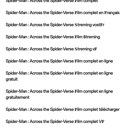
Spider-Man : Across the Spider-Verse 𝐅ilm complet
Spider-Man : Across the Spider-Verse 𝐅ilm complet en 𝐅rançais
Spider-Man : Across the Spider-Verse 𝗦treming vost𝐅r
Spider-Man : Across the Spider-Verse 𝐅ilm 𝗦treming
Spider-Man : Across the Spider-Verse 𝗦treming v𝐅
Spider-Man : Across the Spider-Verse 𝐅ilm complet en ligne
Spider-Man : Across the Spider-Verse 𝐅ilm complet en ligne
gratuit
Spider-Man : Across the Spider-Verse 𝐅ilm complet en ligne
gratuitement
Spider-Man : Across the Spider-Verse 𝐅ilm complet télécharger
Spider-Man : Across the Spider-Verse 𝐅ilm complet V𝐅