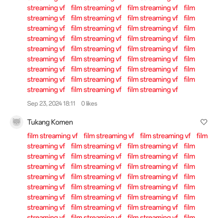
streaming vf
film streaming vf
film streaming vf
film
streaming vf
film streaming vf
film streaming vf
film
streaming vf
film streaming vf
film streaming vf
film
streaming vf
film streaming vf
film streaming vf
film
streaming vf
film streaming vf
film streaming vf
film
streaming vf
film streaming vf
film streaming vf
film
streaming vf
film streaming vf
film streaming vf
film
streaming vf
film streaming vf
film streaming vf
film
streaming vf
film streaming vf
film streaming vf
Sep 23, 2024 18:11
0 likes
Tukang Komen
film streaming vf
film streaming vf
film streaming vf
film
streaming vf
film streaming vf
film streaming vf
film
streaming vf
film streaming vf
film streaming vf
film
streaming vf
film streaming vf
film streaming vf
film
streaming vf
film streaming vf
film streaming vf
film
streaming vf
film streaming vf
film streaming vf
film
streaming vf
film streaming vf
film streaming vf
film
streaming vf
film streaming vf
film streaming vf
film
streaming vf
film streaming vf
film streaming vf
film