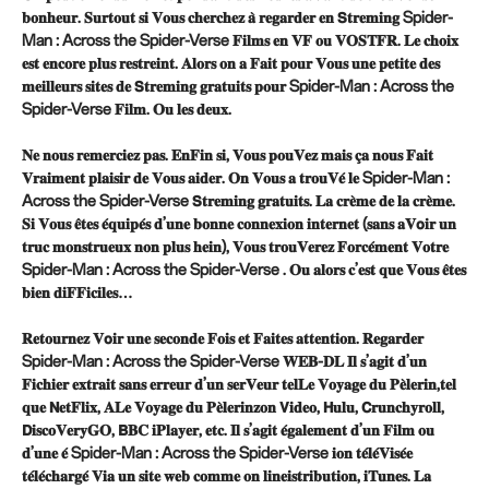
𝐛𝐨𝐧𝐡𝐞𝐮𝐫. 𝐒𝐮𝐫𝐭𝐨𝐮𝐭 𝐬𝐢 𝐕𝐨𝐮𝐬 𝐜𝐡𝐞𝐫𝐜𝐡𝐞𝐳 𝐚̀ 𝐫𝐞𝐠𝐚𝐫𝐝𝐞𝐫 𝐞𝐧 𝗦𝐭𝐫𝐞𝐦𝐢𝐧𝐠 Spider-
Man : Across the Spider-Verse 𝐅𝐢𝐥𝐦𝐬 𝐞𝐧 𝐕𝐅 𝐨𝐮 𝐕𝐎𝐒𝐓𝐅𝐑. 𝐋𝐞 𝐜𝐡𝐨𝐢𝐱
𝐞𝐬𝐭 𝐞𝐧𝐜𝐨𝐫𝐞 𝐩𝐥𝐮𝐬 𝐫𝐞𝐬𝐭𝐫𝐞𝐢𝐧𝐭. 𝐀𝐥𝐨𝐫𝐬 𝐨𝐧 𝐚 𝐅𝐚𝐢𝐭 𝐩𝐨𝐮𝐫 𝐕𝐨𝐮𝐬 𝐮𝐧𝐞 𝐩𝐞𝐭𝐢𝐭𝐞 𝐝𝐞𝐬
𝐦𝐞𝐢𝐥𝐥𝐞𝐮𝐫𝐬 𝐬𝐢𝐭𝐞𝐬 𝐝𝐞 𝗦𝐭𝐫𝐞𝐦𝐢𝐧𝐠 𝐠𝐫𝐚𝐭𝐮𝐢𝐭𝐬 𝐩𝐨𝐮𝐫 Spider-Man : Across the
Spider-Verse 𝐅𝐢𝐥𝐦. 𝐎𝐮 𝐥𝐞𝐬 𝐝𝐞𝐮𝐱.
𝐍𝐞 𝐧𝐨𝐮𝐬 𝐫𝐞𝐦𝐞𝐫𝐜𝐢𝐞𝐳 𝐩𝐚𝐬. 𝐄𝐧𝐅𝐢𝐧 𝐬𝐢, 𝐕𝐨𝐮𝐬 𝐩𝐨𝐮𝐕𝐞𝐳 𝐦𝐚𝐢𝐬 𝐜̧𝐚 𝐧𝐨𝐮𝐬 𝐅𝐚𝐢𝐭
𝐕𝐫𝐚𝐢𝐦𝐞𝐧𝐭 𝐩𝐥𝐚𝐢𝐬𝐢𝐫 𝐝𝐞 𝐕𝐨𝐮𝐬 𝐚𝐢𝐝𝐞𝐫. 𝐎𝐧 𝐕𝐨𝐮𝐬 𝐚 𝐭𝐫𝐨𝐮𝐕𝐞́ 𝐥𝐞 Spider-Man :
Across the Spider-Verse 𝗦𝐭𝐫𝐞𝐦𝐢𝐧𝐠 𝐠𝐫𝐚𝐭𝐮𝐢𝐭𝐬. 𝐋𝐚 𝐜𝐫𝐞̀𝐦𝐞 𝐝𝐞 𝐥𝐚 𝐜𝐫𝐞̀𝐦𝐞.
𝐒𝐢 𝐕𝐨𝐮𝐬 𝐞̂𝐭𝐞𝐬 𝐞́𝐪𝐮𝐢𝐩𝐞́𝐬 𝐝’𝐮𝐧𝐞 𝐛𝐨𝐧𝐧𝐞 𝐜𝐨𝐧𝐧𝐞𝐱𝐢𝐨𝐧 𝐢𝐧𝐭𝐞𝐫𝐧𝐞𝐭 (𝐬𝐚𝐧𝐬 𝐚𝐕𝗼𝐢𝐫 𝐮𝐧
𝐭𝐫𝐮𝐜 𝐦𝐨𝐧𝐬𝐭𝐫𝐮𝐞𝐮𝐱 𝐧𝐨𝐧 𝐩𝐥𝐮𝐬 𝐡𝐞𝐢𝐧), 𝐕𝐨𝐮𝐬 𝐭𝐫𝐨𝐮𝐕𝐞𝐫𝐞𝐳 𝐅𝐨𝐫𝐜𝐞́𝐦𝐞𝐧𝐭 𝐕𝐨𝐭𝐫𝐞
Spider-Man : Across the Spider-Verse . 𝐎𝐮 𝐚𝐥𝐨𝐫𝐬 𝐜’𝐞𝐬𝐭 𝐪𝐮𝐞 𝐕𝐨𝐮𝐬 𝐞̂𝐭𝐞𝐬
𝐛𝐢𝐞𝐧 𝐝𝐢𝐅𝐅𝐢𝐜𝐢𝐥𝐞𝐬…
𝐑𝐞𝐭𝐨𝐮𝐫𝐧𝐞𝐳 𝐕𝗼𝐢𝐫 𝐮𝐧𝐞 𝐬𝐞𝐜𝐨𝐧𝐝𝐞 𝐅𝐨𝐢𝐬 𝐞𝐭 𝐅𝐚𝐢𝐭𝐞𝐬 𝐚𝐭𝐭𝐞𝐧𝐭𝐢𝐨𝐧. 𝐑𝐞𝐠𝐚𝐫𝐝𝐞𝐫
Spider-Man : Across the Spider-Verse 𝐖𝐄𝐁-𝐃𝐋 𝐈𝐥 𝐬’𝐚𝐠𝐢𝐭 𝐝’𝐮𝐧
𝐅𝐢𝐜𝐡𝐢𝐞𝐫 𝐞𝐱𝐭𝐫𝐚𝐢𝐭 𝐬𝐚𝐧𝐬 𝐞𝐫𝐫𝐞𝐮𝐫 𝐝’𝐮𝐧 𝐬𝐞𝐫𝐕𝐞𝐮𝐫 𝐭𝐞𝐥𝐋𝐞 𝐕𝐨𝐲𝐚𝐠𝐞 𝐝𝐮 𝐏𝐞̀𝐥𝐞𝐫𝐢𝐧,𝐭𝐞𝐥
𝐪𝐮𝐞 𝗡𝐞𝐭𝐅𝐥𝐢𝐱, 𝐀𝐋𝐞 𝐕𝐨𝐲𝐚𝐠𝐞 𝐝𝐮 𝐏𝐞̀𝐥𝐞𝐫𝐢𝐧𝐳𝐨𝐧 𝗩𝐢𝐝𝐞𝐨, 𝗛𝐮𝐥𝐮, 𝗖𝐫𝐮𝐧𝐜𝐡𝐲𝐫𝐨𝐥𝐥,
𝗗𝐢𝐬𝐜𝐨𝐕𝐞𝐫𝐲𝐆𝐎, 𝗕𝐁𝐂 𝐢𝐏𝐥𝐚𝐲𝐞𝐫, 𝐞𝐭𝐜. 𝐈𝐥 𝐬’𝐚𝐠𝐢𝐭 𝐞́𝐠𝐚𝐥𝐞𝐦𝐞𝐧𝐭 𝐝’𝐮𝐧 𝐅𝐢𝐥𝐦 𝐨𝐮
𝐝’𝐮𝐧𝐞 𝐞́ Spider-Man : Across the Spider-Verse 𝐢𝐨𝐧 𝐭𝐞́𝐥𝐞́𝐕𝐢𝐬𝐞́𝐞
𝐭𝐞́𝐥𝐞́𝐜𝐡𝐚𝐫𝐠𝐞́ 𝐕𝐢𝐚 𝐮𝐧 𝐬𝐢𝐭𝐞 𝐰𝐞𝐛 𝐜𝐨𝐦𝐦𝐞 𝐨𝐧 𝐥𝐢𝐧𝐞𝐢𝐬𝐭𝐫𝐢𝐛𝐮𝐭𝐢𝐨𝐧, 𝐢𝐓𝐮𝐧𝐞𝐬. 𝐋𝐚