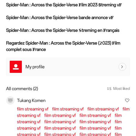
Spider-Man : Across the Spider-Verse 𝐅ilm 𝟮023 𝗦treming v𝐅
Spider-Man : Across the Spider-Verse bande annonce v𝐅
Spider-Man : Across the Spider-Verse 𝗦treming en 𝐅rançais
Regardez Spider-Man : Across the Spider-Verse (𝟮023) 𝐅ilm
complet sous 𝐅rance
My profile
All comments (2)
Most liked
Tukang Komen
film streaming vf
film streaming vf
film streaming vf
film
streaming vf
film streaming vf
film streaming vf
film
streaming vf
film streaming vf
film streaming vf
film
streaming vf
film streaming vf
film streaming vf
film
streaming vf
film streaming vf
film streaming vf
film