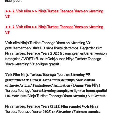
inscription.
➤➤ 📱 V𝗼ir 𝐅ilm ➤➤ Ninja Turtles: Teenage Years en 𝗦treming
V𝐅
➤➤ 📱 V𝗼ir 𝐅ilm ➤➤ Ninja Turtles: Teenage Years en 𝗦treming
V𝐅
V𝗼ir 𝐅ilm Ninja Turtles: Teenage Years en 𝗦treming V𝐅
gratuitement en 𝗨ltra H𝗗 sans limite de temps. Regarder 𝐅ilm
Ninja Turtles: Teenage Years 𝟮023 𝗦treming en entier en version
𝐅rançaise / VOST𝐅R. V𝗼ir Gekijouban Ninja Turtles: Teenage
Years 𝗦treming V𝐅 en ligne gratuit
𝐕𝗼𝐢𝐫 𝐅𝐢𝐥𝐦 Ninja Turtles: Teenage Years 𝐞𝐧 𝗦𝐭𝐫𝐞𝐦𝐢𝐧𝐠 𝐕𝐅
𝐠𝐫𝐚𝐭𝐮𝐢𝐭𝐞𝐦𝐞𝐧𝐭 𝐞𝐧 𝗨𝐥𝐭𝐫𝐚 𝐇𝗗 𝐬𝐚𝐧𝐬 𝐥𝐢𝐦𝐢𝐭𝐞 𝐝𝐞 𝐭𝐞𝐦𝐩𝐬. 𝐒𝐨𝐫𝐭𝐢 𝐝𝐚𝐧𝐬 𝐥𝐚
𝐜𝐚𝐭𝐞́𝐠𝐨𝐫𝐢𝐞 𝐀𝐜𝐭𝐢𝐨𝐧 / 𝐅𝐚𝐧𝐭𝐚𝐬𝐭𝐢𝐪𝐮𝐞 / 𝐀𝐧𝐢𝐦𝐚𝐭𝐢𝐨𝐧 / 𝐃𝐫𝐚𝐦𝐞 𝐕𝗼𝐢𝐫 Ninja
Turtles: Teenage Years 𝗦𝐭𝐫𝐞𝐦𝐢𝐧𝐠 𝐜𝐨𝐦𝐩𝐥𝐞𝐭 𝐞𝐧 𝐥𝐢𝐠𝐧𝐞 𝐞𝐧 𝐛𝐨𝐧𝐧𝐞 𝐪𝐮𝐚𝐥𝐢𝐭𝐞́
𝐇𝗗. 𝐕𝗼𝐢𝐫 𝐅𝐢𝐥𝐦 Ninja Turtles: Teenage Years 𝗦𝐭𝐫𝐞𝐦𝐢𝐧𝐠 𝐕𝐅 𝐆𝐫𝐚𝐭𝐮𝐢𝐭.
Ninja Turtles: Teenage Years (𝟮𝟎𝟐𝟑) 𝐅𝐢𝐥𝐦 𝐜𝐨𝐦𝐩𝐥𝐞𝐭 𝐕𝗼𝐢𝐫 Ninja
Turtles: Teenage Years (𝟮𝟎𝟐𝟑) 𝐞𝐧 𝗦𝐭𝐫𝐞𝐦𝐢𝐧𝐠 𝐯𝐅 𝐬𝐭𝐫𝐞𝐚𝐦 𝐜𝐨𝐦𝐩𝐥𝐞𝐭