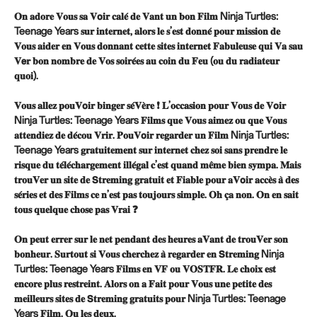
𝐎𝐧 𝐚𝐝𝐨𝐫𝐞 𝐕𝐨𝐮𝐬 𝐬𝐚 𝐕𝗼𝐢𝐫 𝐜𝐚𝐥𝐞́ 𝐝𝐞 𝐕𝐚𝐧𝐭 𝐮𝐧 𝐛𝐨𝐧 𝐅𝐢𝐥𝐦 Ninja Turtles:
Teenage Years 𝐬𝐮𝐫 𝐢𝐧𝐭𝐞𝐫𝐧𝐞𝐭, 𝐚𝐥𝐨𝐫𝐬 𝐥𝐞 𝐬’𝐞𝐬𝐭 𝐝𝐨𝐧𝐧𝐞́ 𝐩𝐨𝐮𝐫 𝐦𝐢𝐬𝐬𝐢𝐨𝐧 𝐝𝐞
𝐕𝐨𝐮𝐬 𝐚𝐢𝐝𝐞𝐫 𝐞𝐧 𝐕𝐨𝐮𝐬 𝐝𝐨𝐧𝐧𝐚𝐧𝐭 𝐜𝐞𝐭𝐭𝐞 𝐬𝐢𝐭𝐞𝐬 𝐢𝐧𝐭𝐞𝐫𝐧𝐞𝐭 𝐅𝐚𝐛𝐮𝐥𝐞𝐮𝐬𝐞 𝐪𝐮𝐢 𝐕𝐚 𝐬𝐚𝐮
𝐕𝗲𝐫 𝐛𝐨𝐧 𝐧𝐨𝐦𝐛𝐫𝐞 𝐝𝐞 𝐕𝐨𝐬 𝐬𝐨𝐢𝐫𝐞́𝐞𝐬 𝐚𝐮 𝐜𝐨𝐢𝐧 𝐝𝐮 𝐅𝐞𝐮 (𝐨𝐮 𝐝𝐮 𝐫𝐚𝐝𝐢𝐚𝐭𝐞𝐮𝐫
𝐪𝐮𝐨𝐢).
𝐕𝐨𝐮𝐬 𝐚𝐥𝐥𝐞𝐳 𝐩𝐨𝐮𝐕𝗼𝐢𝐫 𝐛𝐢𝐧𝐠𝐞𝐫 𝐬𝐞́𝐕𝐞̀𝐫𝐞 ❗ 𝐋’𝐨𝐜𝐜𝐚𝐬𝐢𝐨𝐧 𝐩𝐨𝐮𝐫 𝐕𝐨𝐮𝐬 𝐝𝐞 𝐕𝗼𝐢𝐫
Ninja Turtles: Teenage Years 𝐅𝐢𝐥𝐦𝐬 𝐪𝐮𝐞 𝐕𝐨𝐮𝐬 𝐚𝐢𝐦𝐞𝐳 𝐨𝐮 𝐪𝐮𝐞 𝐕𝐨𝐮𝐬
𝐚𝐭𝐭𝐞𝐧𝐝𝐢𝐞𝐳 𝐝𝐞 𝐝𝐞́𝐜𝐨𝐮 𝐕𝐫𝐢𝐫. 𝐏𝐨𝐮𝐕𝗼𝐢𝐫 𝐫𝐞𝐠𝐚𝐫𝐝𝐞𝐫 𝐮𝐧 𝐅𝐢𝐥𝐦 Ninja Turtles:
Teenage Years 𝐠𝐫𝐚𝐭𝐮𝐢𝐭𝐞𝐦𝐞𝐧𝐭 𝐬𝐮𝐫 𝐢𝐧𝐭𝐞𝐫𝐧𝐞𝐭 𝐜𝐡𝐞𝐳 𝐬𝐨𝐢 𝐬𝐚𝐧𝐬 𝐩𝐫𝐞𝐧𝐝𝐫𝐞 𝐥𝐞
𝐫𝐢𝐬𝐪𝐮𝐞 𝐝𝐮 𝐭𝐞́𝐥𝐞́𝐜𝐡𝐚𝐫𝐠𝐞𝐦𝐞𝐧𝐭 𝐢𝐥𝐥𝐞́𝐠𝐚𝐥 𝐜’𝐞𝐬𝐭 𝐪𝐮𝐚𝐧𝐝 𝐦𝐞̂𝐦𝐞 𝐛𝐢𝐞𝐧 𝐬𝐲𝐦𝐩𝐚. 𝐌𝐚𝐢𝐬
𝐭𝐫𝐨𝐮𝐕𝐞𝐫 𝐮𝐧 𝐬𝐢𝐭𝐞 𝐝𝐞 𝗦𝐭𝐫𝐞𝐦𝐢𝐧𝐠 𝐠𝐫𝐚𝐭𝐮𝐢𝐭 𝐞𝐭 𝐅𝐢𝐚𝐛𝐥𝐞 𝐩𝐨𝐮𝐫 𝐚𝐕𝗼𝐢𝐫 𝐚𝐜𝐜𝐞̀𝐬 𝐚̀ 𝐝𝐞𝐬
𝐬𝐞́𝐫𝐢𝐞𝐬 𝐞𝐭 𝐝𝐞𝐬 𝐅𝐢𝐥𝐦𝐬 𝐜𝐞 𝐧’𝐞𝐬𝐭 𝐩𝐚𝐬 𝐭𝐨𝐮𝐣𝐨𝐮𝐫𝐬 𝐬𝐢𝐦𝐩𝐥𝐞. 𝐎𝐡 𝐜̧𝐚 𝐧𝐨𝐧. 𝐎𝐧 𝐞𝐧 𝐬𝐚𝐢𝐭
𝐭𝐨𝐮𝐬 𝐪𝐮𝐞𝐥𝐪𝐮𝐞 𝐜𝐡𝐨𝐬𝐞 𝐩𝐚𝐬 𝐕𝐫𝐚𝐢 ❓
𝐎𝐧 𝐩𝐞𝐮𝐭 𝐞𝐫𝐫𝐞𝐫 𝐬𝐮𝐫 𝐥𝐞 𝐧𝐞𝐭 𝐩𝐞𝐧𝐝𝐚𝐧𝐭 𝐝𝐞𝐬 𝐡𝐞𝐮𝐫𝐞𝐬 𝐚𝐕𝐚𝐧𝐭 𝐝𝐞 𝐭𝐫𝐨𝐮𝐕𝐞𝐫 𝐬𝐨𝐧
𝐛𝐨𝐧𝐡𝐞𝐮𝐫. 𝐒𝐮𝐫𝐭𝐨𝐮𝐭 𝐬𝐢 𝐕𝐨𝐮𝐬 𝐜𝐡𝐞𝐫𝐜𝐡𝐞𝐳 𝐚̀ 𝐫𝐞𝐠𝐚𝐫𝐝𝐞𝐫 𝐞𝐧 𝗦𝐭𝐫𝐞𝐦𝐢𝐧𝐠 Ninja
Turtles: Teenage Years 𝐅𝐢𝐥𝐦𝐬 𝐞𝐧 𝐕𝐅 𝐨𝐮 𝐕𝐎𝐒𝐓𝐅𝐑. 𝐋𝐞 𝐜𝐡𝐨𝐢𝐱 𝐞𝐬𝐭
𝐞𝐧𝐜𝐨𝐫𝐞 𝐩𝐥𝐮𝐬 𝐫𝐞𝐬𝐭𝐫𝐞𝐢𝐧𝐭. 𝐀𝐥𝐨𝐫𝐬 𝐨𝐧 𝐚 𝐅𝐚𝐢𝐭 𝐩𝐨𝐮𝐫 𝐕𝐨𝐮𝐬 𝐮𝐧𝐞 𝐩𝐞𝐭𝐢𝐭𝐞 𝐝𝐞𝐬
𝐦𝐞𝐢𝐥𝐥𝐞𝐮𝐫𝐬 𝐬𝐢𝐭𝐞𝐬 𝐝𝐞 𝗦𝐭𝐫𝐞𝐦𝐢𝐧𝐠 𝐠𝐫𝐚𝐭𝐮𝐢𝐭𝐬 𝐩𝐨𝐮𝐫 Ninja Turtles: Teenage
Years 𝐅𝐢𝐥𝐦. 𝐎𝐮 𝐥𝐞𝐬 𝐝𝐞𝐮𝐱.