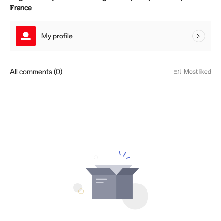
𝐅rance
My profile
All comments (0)
Most liked