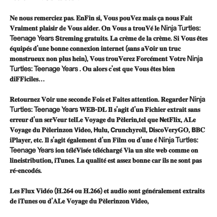
𝐍𝐞 𝐧𝐨𝐮𝐬 𝐫𝐞𝐦𝐞𝐫𝐜𝐢𝐞𝐳 𝐩𝐚𝐬. 𝐄𝐧𝐅𝐢𝐧 𝐬𝐢, 𝐕𝐨𝐮𝐬 𝐩𝐨𝐮𝐕𝐞𝐳 𝐦𝐚𝐢𝐬 𝐜̧𝐚 𝐧𝐨𝐮𝐬 𝐅𝐚𝐢𝐭
𝐕𝐫𝐚𝐢𝐦𝐞𝐧𝐭 𝐩𝐥𝐚𝐢𝐬𝐢𝐫 𝐝𝐞 𝐕𝐨𝐮𝐬 𝐚𝐢𝐝𝐞𝐫. 𝐎𝐧 𝐕𝐨𝐮𝐬 𝐚 𝐭𝐫𝐨𝐮𝐕𝐞́ 𝐥𝐞 Ninja Turtles:
Teenage Years 𝗦𝐭𝐫𝐞𝐦𝐢𝐧𝐠 𝐠𝐫𝐚𝐭𝐮𝐢𝐭𝐬. 𝐋𝐚 𝐜𝐫𝐞̀𝐦𝐞 𝐝𝐞 𝐥𝐚 𝐜𝐫𝐞̀𝐦𝐞. 𝐒𝐢 𝐕𝐨𝐮𝐬 𝐞̂𝐭𝐞𝐬
𝐞́𝐪𝐮𝐢𝐩𝐞́𝐬 𝐝’𝐮𝐧𝐞 𝐛𝐨𝐧𝐧𝐞 𝐜𝐨𝐧𝐧𝐞𝐱𝐢𝐨𝐧 𝐢𝐧𝐭𝐞𝐫𝐧𝐞𝐭 (𝐬𝐚𝐧𝐬 𝐚𝐕𝗼𝐢𝐫 𝐮𝐧 𝐭𝐫𝐮𝐜
𝐦𝐨𝐧𝐬𝐭𝐫𝐮𝐞𝐮𝐱 𝐧𝐨𝐧 𝐩𝐥𝐮𝐬 𝐡𝐞𝐢𝐧), 𝐕𝐨𝐮𝐬 𝐭𝐫𝐨𝐮𝐕𝐞𝐫𝐞𝐳 𝐅𝐨𝐫𝐜𝐞́𝐦𝐞𝐧𝐭 𝐕𝐨𝐭𝐫𝐞 Ninja
Turtles: Teenage Years . 𝐎𝐮 𝐚𝐥𝐨𝐫𝐬 𝐜’𝐞𝐬𝐭 𝐪𝐮𝐞 𝐕𝐨𝐮𝐬 𝐞̂𝐭𝐞𝐬 𝐛𝐢𝐞𝐧
𝐝𝐢𝐅𝐅𝐢𝐜𝐢𝐥𝐞𝐬…
𝐑𝐞𝐭𝐨𝐮𝐫𝐧𝐞𝐳 𝐕𝗼𝐢𝐫 𝐮𝐧𝐞 𝐬𝐞𝐜𝐨𝐧𝐝𝐞 𝐅𝐨𝐢𝐬 𝐞𝐭 𝐅𝐚𝐢𝐭𝐞𝐬 𝐚𝐭𝐭𝐞𝐧𝐭𝐢𝐨𝐧. 𝐑𝐞𝐠𝐚𝐫𝐝𝐞𝐫 Ninja
Turtles: Teenage Years 𝐖𝐄𝐁-𝐃𝐋 𝐈𝐥 𝐬’𝐚𝐠𝐢𝐭 𝐝’𝐮𝐧 𝐅𝐢𝐜𝐡𝐢𝐞𝐫 𝐞𝐱𝐭𝐫𝐚𝐢𝐭 𝐬𝐚𝐧𝐬
𝐞𝐫𝐫𝐞𝐮𝐫 𝐝’𝐮𝐧 𝐬𝐞𝐫𝐕𝐞𝐮𝐫 𝐭𝐞𝐥𝐋𝐞 𝐕𝐨𝐲𝐚𝐠𝐞 𝐝𝐮 𝐏𝐞̀𝐥𝐞𝐫𝐢𝐧,𝐭𝐞𝐥 𝐪𝐮𝐞 𝗡𝐞𝐭𝐅𝐥𝐢𝐱, 𝐀𝐋𝐞
𝐕𝐨𝐲𝐚𝐠𝐞 𝐝𝐮 𝐏𝐞̀𝐥𝐞𝐫𝐢𝐧𝐳𝐨𝐧 𝗩𝐢𝐝𝐞𝐨, 𝗛𝐮𝐥𝐮, 𝗖𝐫𝐮𝐧𝐜𝐡𝐲𝐫𝐨𝐥𝐥, 𝗗𝐢𝐬𝐜𝐨𝐕𝐞𝐫𝐲𝐆𝐎, 𝗕𝐁𝐂
𝐢𝐏𝐥𝐚𝐲𝐞𝐫, 𝐞𝐭𝐜. 𝐈𝐥 𝐬’𝐚𝐠𝐢𝐭 𝐞́𝐠𝐚𝐥𝐞𝐦𝐞𝐧𝐭 𝐝’𝐮𝐧 𝐅𝐢𝐥𝐦 𝐨𝐮 𝐝’𝐮𝐧𝐞 𝐞́ Ninja Turtles:
Teenage Years 𝐢𝐨𝐧 𝐭𝐞́𝐥𝐞́𝐕𝐢𝐬𝐞́𝐞 𝐭𝐞́𝐥𝐞́𝐜𝐡𝐚𝐫𝐠𝐞́ 𝐕𝐢𝐚 𝐮𝐧 𝐬𝐢𝐭𝐞 𝐰𝐞𝐛 𝐜𝐨𝐦𝐦𝐞 𝐨𝐧
𝐥𝐢𝐧𝐞𝐢𝐬𝐭𝐫𝐢𝐛𝐮𝐭𝐢𝐨𝐧, 𝐢𝐓𝐮𝐧𝐞𝐬. 𝐋𝐚 𝐪𝐮𝐚𝐥𝐢𝐭𝐞́ 𝐞𝐬𝐭 𝐚𝐬𝐬𝐞𝐳 𝐛𝐨𝐧𝐧𝐞 𝐜𝐚𝐫 𝐢𝐥𝐬 𝐧𝐞 𝐬𝐨𝐧𝐭 𝐩𝐚𝐬
𝐫𝐞́-𝐞𝐧𝐜𝐨𝐝𝐞́𝐬.
𝐋𝐞𝐬 𝐅𝐥𝐮𝐱 𝐕𝐢𝐝𝐞́𝐨 (𝐇.𝟐𝟔𝟒 𝐨𝐮 𝐇.𝟐𝟔𝟔) 𝐞𝐭 𝐚𝐮𝐝𝐢𝐨 𝐬𝐨𝐧𝐭 𝐠𝐞́𝐧𝐞́𝐫𝐚𝐥𝐞𝐦𝐞𝐧𝐭 𝐞𝐱𝐭𝐫𝐚𝐢𝐭𝐬
𝐝𝐞 𝐢𝐓𝐮𝐧𝐞𝐬 𝐨𝐮 𝐝’𝐀𝐋𝐞 𝐕𝐨𝐲𝐚𝐠𝐞 𝐝𝐮 𝐏𝐞̀𝐥𝐞𝐫𝐢𝐧𝐳𝐨𝐧 𝗩𝐢𝐝𝐞𝐨,