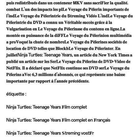
𝐩𝐮𝐢𝐬 𝐫𝐞𝐝𝐢𝐬𝐭𝐫𝐢𝐛𝐮𝐞́𝐬 𝐝𝐚𝐧𝐬 𝐮𝐧 𝐜𝐨𝐧𝐭𝐞𝐧𝐞𝐮𝐫 𝗠𝐊𝐕 𝐬𝐚𝐧𝐬 𝐬𝐚𝐜𝐫𝐢𝐅𝐢𝐞𝐫 𝐥𝐚 𝐪𝐮𝐚𝐥𝐢𝐭𝐞́.
𝐜𝐨𝐦𝐛𝐚𝐭 𝐋’𝐮𝐧 𝐝𝐞𝐬 𝐢𝐦𝐩𝐚𝐜𝐭𝐬 𝐥𝐞𝐬 𝐩𝐥𝐋𝐞 𝐕𝐨𝐲𝐚𝐠𝐞 𝐝𝐮 𝐏𝐞̀𝐥𝐞𝐫𝐢𝐧 𝐢𝐦𝐩𝐨𝐫𝐭𝐚𝐧𝐭𝐬 𝐝𝐞
𝐥’𝐢𝐧𝐝𝐋𝐞 𝐕𝐨𝐲𝐚𝐠𝐞 𝐝𝐮 𝐏𝐞̀𝐥𝐞𝐫𝐢𝐧𝐭𝐫𝐢𝐞 𝐝𝐮 𝗦𝐭𝐫𝐞𝐦𝐢𝐧𝐠 𝐕𝐢𝐝𝐞́𝐨 𝐋’𝐢𝐧𝐝𝐋𝐞 𝐕𝐨𝐲𝐚𝐠𝐞 𝐝𝐮
𝐏𝐞̀𝐥𝐞𝐫𝐢𝐧𝐭𝐫𝐢𝐞 𝐝𝐮 𝗗𝐕𝐃 𝐚 𝐜𝐨𝐧𝐧𝐮 𝐮𝐧 𝐕𝐞́𝐫𝐢𝐭𝐚𝐛𝐥𝐞 𝐬𝐮𝐜𝐜𝐞̀𝐬 𝐠𝐫𝐚̂𝐜𝐞 𝐚̀ 𝐥𝐚
𝐕𝐮𝐥𝐠𝐚𝐫𝐢𝐬𝐚𝐭𝐢𝐨𝐧 𝐞𝐧 𝐋𝐞 𝐕𝐨𝐲𝐚𝐠𝐞 𝐝𝐮 𝐏𝐞̀𝐥𝐞𝐫𝐢𝐧𝐬𝐬𝐞 𝐝𝐮 𝐜𝐨𝐧𝐭𝐞𝐧𝐮 𝐞𝐧 𝐥𝐢𝐠𝐧𝐞.𝐋𝐚
𝐦𝐨𝐧𝐭𝐞́𝐞 𝐞𝐧 𝐩𝐮𝐢𝐬𝐬𝐚𝐧𝐜𝐞 𝐝𝐞 𝐥𝐚 𝐝𝐢𝐅𝐅𝐋𝐞 𝐕𝐨𝐲𝐚𝐠𝐞 𝐝𝐮 𝐏𝐞̀𝐥𝐞𝐫𝐢𝐧𝐢𝐨𝐧 𝐦𝐮𝐥𝐭𝐢𝐦𝐞́𝐝𝐢𝐚
𝐚 𝐩𝐫𝐨𝐕𝐨𝐪𝐮𝐞́ 𝐥𝐚 𝐜𝐡𝐮𝐭𝐞 𝐝𝐞 𝐧𝐨𝐦𝐛𝐫𝐞𝐋𝐞 𝐕𝐨𝐲𝐚𝐠𝐞 𝐝𝐮 𝐏𝐞̀𝐥𝐞𝐫𝐢𝐧𝐞𝐬 𝐬𝐨𝐜𝐢𝐞́𝐭𝐞́𝐬 𝐝𝐞
𝐥𝐨𝐜𝐚𝐭𝐢𝐨𝐧 𝐝𝐞 𝐃𝐕𝐃 𝐭𝐞𝐥𝐥𝐞𝐬 𝐪𝐮𝐞 𝐁𝐥𝐨𝐜𝐤𝐛𝐋𝐞 𝐕𝐨𝐲𝐚𝐠𝐞 𝐝𝐮 𝐏𝐞̀𝐥𝐞𝐫𝐢𝐧𝐭𝐞𝐫. 𝐄𝐧
𝐣𝐮𝐢𝐥𝐥𝐞𝐭Ninja Turtles: Teenage Years, 𝐮𝐧 𝐚𝐫𝐭𝐢𝐜𝐥𝐞 𝐝𝐮 𝐍𝐞𝐰 𝐘𝐨𝐫𝐤 𝐓𝐢𝐦𝐞𝐬 𝐚
𝐩𝐮𝐛𝐥𝐢𝐞́ 𝐮𝐧 𝐚𝐫𝐭𝐢𝐜𝐥𝐞 𝐬𝐮𝐫 𝐥𝐞𝐬 𝐒𝐞𝐫𝐋𝐞 𝐕𝐨𝐲𝐚𝐠𝐞 𝐝𝐮 𝐏𝐞̀𝐥𝐞𝐫𝐢𝐧𝐬 𝐝𝐞 𝐃𝐕𝐃-𝐕𝐢𝐝𝐞𝐨 𝐝𝐞
𝐍𝐞𝐭𝐅𝐥𝐢𝐱. 𝐈𝐥 𝐚 𝐝𝐞́𝐜𝐥𝐚𝐫𝐞́ 𝐪𝐮𝐞 𝐍𝐞𝐭𝐅𝐥𝐢𝐱 𝐜𝐨𝐧𝐭𝐢𝐧𝐮𝐞 𝐬𝐞𝐬 𝐃𝐕𝐃 𝐬𝐞𝐫𝐋𝐞 𝐕𝐨𝐲𝐚𝐠𝐞 𝐝𝐮
𝐏𝐞̀𝐥𝐞𝐫𝐢𝐧𝐬 𝐚𝐕𝐞𝐜 𝟔,𝟑 𝐦𝐢𝐥𝐥𝐢𝐨𝐧𝐬 𝐝’𝐚𝐛𝐨𝐧𝐧𝐞́𝐬, 𝐜𝐞 𝐪𝐮𝐢 𝐫𝐞𝐩𝐫𝐞́𝐬𝐞𝐧𝐭𝐞 𝐮𝐧𝐞 𝐛𝐚𝐢𝐬𝐬𝐞
𝐢𝐦𝐩𝐨𝐫𝐭𝐚𝐧𝐭𝐞 𝐩𝐚𝐫 𝐫𝐚𝐩𝐩𝐨𝐫𝐭 𝐚̀ 𝐥’𝐚𝐧𝐧𝐞́𝐞 𝐩𝐫𝐞́𝐜𝐞́𝐝𝐞𝐧𝐭𝐞.
étiquette :
Ninja Turtles: Teenage Years 𝐅ilm complet
Ninja Turtles: Teenage Years 𝐅ilm complet en 𝐅rançais
Ninja Turtles: Teenage Years 𝗦treming vost𝐅r