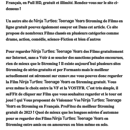
𝐅𝐫𝐚𝐧𝐜̧𝐚𝐢𝐬, 𝐞𝐧 𝗙𝐮𝐥𝐥 𝐇𝗗, 𝐠𝐫𝐚𝐭𝐮𝐢𝐭 𝐞𝐭 𝐢𝐥𝐥𝐢𝐦𝐢𝐭𝐞́. 𝐑𝐞𝐧𝐝𝐞𝐳-𝐯𝐨𝐮𝐬 𝐬𝐮𝐫 𝐥𝐞 𝐬𝐢𝐭𝐞 𝐜𝐢-
𝐝𝐞𝐬𝐬𝐨𝐮𝐬 ❗
𝐔𝐧 𝐚𝐮𝐭𝐫𝐞 𝐬𝐢𝐭𝐞 𝐝𝐞 Ninja Turtles: Teenage Years 𝗦𝐭𝐫𝐞𝐦𝐢𝐧𝐠 𝐝𝐞 𝐅𝐢𝐥𝐦𝐬 𝐞𝐧
𝐥𝐢𝐠𝐧𝐞 𝐠𝐫𝐚𝐭𝐮𝐢𝐭 𝐩𝐨𝐮𝐯𝐞𝐳 𝐞́𝐠𝐚𝐥𝐞𝐦𝐞𝐧𝐭 𝐞𝐬𝐬𝐚𝐲𝐞𝐫 𝐞𝐬𝐭 𝐃𝐚𝐧𝐬 𝐜𝐞𝐭 𝐚𝐫𝐭𝐢𝐜𝐥𝐞. 𝐂𝐞 𝐬𝐢𝐭𝐞
𝐩𝐫𝐨𝐩𝐨𝐬𝐞 𝐝𝐞 𝐧𝐨𝐦𝐛𝐫𝐞𝐮𝐱 𝐅𝐢𝐥𝐦𝐬 𝐜𝐥𝐚𝐬𝐬𝐞́𝐬 𝐞𝐧 𝐩𝐥𝐮𝐬𝐢𝐞𝐮𝐫𝐬 𝐜𝐚𝐭𝐞́𝐠𝐨𝐫𝐢𝐞𝐬 𝐜𝐨𝐦𝐦𝐞
𝐝𝐫𝐚𝐦𝐞, 𝐚𝐜𝐭𝐢𝐨𝐧, 𝐜𝐨𝐦𝐞́𝐝𝐢𝐞, 𝐬𝐜𝐢𝐞𝐧𝐜𝐞-𝐅𝐢𝐜𝐭𝐢𝐨𝐧 𝐞𝐭 𝐛𝐢𝐞𝐧 𝐝’𝐚𝐮𝐭𝐫𝐞𝐬
𝐏𝐨𝐮𝐫 𝐫𝐞𝐠𝐚𝐫𝐝𝐞𝐫 Ninja Turtles: Teenage Years 𝐝𝐞𝐬 𝐅𝐢𝐥𝐦𝐬 𝐠𝐫𝐚𝐭𝐮𝐢𝐭𝐞𝐦𝐞𝐧𝐭
𝐬𝐮𝐫 𝐈𝐧𝐭𝐞𝐫𝐧𝐞𝐭, 𝐬𝐚𝐧𝐬 𝐚 𝐕𝗼𝐢𝐫 𝐚̀ 𝐬𝐞 𝐬𝐨𝐮𝐜𝐢𝐞𝐫 𝐝𝐞𝐬 𝐬𝐚𝐧𝐜𝐭𝐢𝐨𝐧𝐬 𝐩𝐞́𝐧𝐚𝐥𝐞𝐬 𝐞𝐧𝐜𝐨𝐮𝐫𝐮𝐞𝐬,
𝐫𝐢𝐞𝐧 𝐝𝐞 𝐦𝐢𝐞𝐮𝐱 𝐪𝐮𝐞 𝐥𝐞 𝗦𝐭𝐫𝐞𝐦𝐢𝐧𝐠 ❗ 𝐈𝐥 𝐞𝐱𝐢𝐬𝐭𝐞 𝐚𝐮𝐣𝐨𝐮𝐫𝐝’𝐡𝐮𝐢 𝐩𝐥𝐮𝐬𝐢𝐞𝐮𝐫𝐬 𝐬𝐢𝐭𝐞𝐬
𝗦𝐭𝐫𝐞𝐦𝐢𝐧𝐠 𝐝𝐞 𝐬𝐞́𝐫𝐢𝐞𝐬 𝐠𝐫𝐚𝐭𝐮𝐢𝐭𝐬 𝐞𝐭 𝐩𝐞𝐫 𝐅𝐨𝐫𝐦𝐚𝐧𝐭𝐬 𝐦𝐚𝐢𝐬 𝐥𝐞 𝐦𝐞𝐢𝐥𝐥𝐞𝐮𝐫
𝐚𝐜𝐭𝐮𝐞𝐥𝐥𝐞𝐦𝐞𝐧𝐭 𝐞𝐬𝐭 𝐬𝐮̂𝐫𝐞𝐦𝐞𝐧𝐭 𝐬𝐮𝐫 𝐞𝐱𝐦𝐨𝐯.𝐦𝐞 𝐯𝐨𝐮𝐬 𝐩𝐨𝐮𝐯𝐞𝐳 𝐝𝐨𝐧𝐜 𝐫𝐞𝐠𝐚𝐫𝐝𝐞𝐫
𝐥𝐚 𝐅𝐢𝐥𝐦 Ninja Turtles: Teenage Years 𝐞𝐧 𝗦𝐭𝐫𝐞𝐦𝐢𝐧𝐠 𝐠𝐫𝐚𝐭𝐮𝐢𝐭. 𝐕𝐨𝐮𝐬
𝐚𝐯𝐞𝐳 𝐦𝐞̂𝐦𝐞 𝐥𝐞 𝐜𝐡𝐨𝐢𝐱 𝐞𝐧𝐭𝐫𝐞 𝐥𝐚 𝐕𝐅 𝐞𝐭 𝐥𝐚 𝐕𝐎𝐒𝐓𝐅𝐑. 𝐂’𝐞𝐬𝐭 𝐭𝐫𝐞̀𝐬 𝐬𝐢𝐦𝐩𝐥𝐞, 𝐢𝐥
𝐬𝐮𝐅𝐅𝐢𝐭 𝐝𝐞 𝐜𝐥𝐢𝐪𝐮𝐞𝐫 𝐬𝐮𝐫 𝐅𝐢𝐥𝐦 𝐪𝐮𝐞 𝐯𝐨𝐮𝐬 𝐬𝐨𝐮𝐡𝐚𝐢𝐭𝐞𝐳 𝐫𝐞𝐠𝐚𝐫𝐝𝐞𝐫 𝐞𝐭 𝐥𝐞 𝐭𝐨𝐮𝐫 𝐞𝐬𝐭
𝐣𝐨𝐮𝐞́ ❗ 𝐪𝐮𝐢 𝐕𝐨𝐮𝐬 𝐩𝐫𝐨𝐩𝐨𝐬𝐞𝐧𝐭 𝐝𝐞 𝐕𝐢𝐬𝐢𝐨𝐧𝐧𝐞𝐫 𝐕𝐨𝐬 Ninja Turtles: Teenage
Years 𝐞𝐧 𝗦𝐭𝐫𝐞𝐦𝐢𝐧𝐠 𝐞𝐧 𝐅𝐫𝐚𝐧𝐜̧𝐚𝐢𝐬. 𝐏𝐫𝐨𝐅𝐢𝐭𝐞𝐳 𝐝𝐮 𝐦𝐞𝐢𝐥𝐥𝐞𝐮𝐫 𝗦𝐭𝐫𝐞𝐦𝐢𝐧𝐠
𝐠𝐫𝐚𝐭𝐮𝐢𝐭 𝐝𝐞 𝟐𝟎𝟐𝟑 ❗ 𝐐𝐮𝐨𝐢 𝐝𝐞 𝐦𝐢𝐞𝐮𝐱 𝐪𝐮𝐞 𝐥𝐞𝐬 𝐥𝐨𝐧𝐠𝐮𝐞𝐬 𝐬𝐨𝐢𝐫𝐞́𝐞𝐬 𝐝’𝐚𝐮𝐭𝐨𝐦𝐧𝐞
𝐩𝐨𝐮𝐫 𝐬𝐞 𝐫𝐞𝐠𝐚𝐫𝐝𝐞𝐫 𝐝𝐞𝐬 𝐅𝐢𝐥𝐦𝐬 Ninja Turtles: Teenage Years 𝐞𝐧
𝗦𝐭𝐫𝐞𝐦𝐢𝐧𝐠 𝐞𝐧𝐭𝐫𝐞 𝐚𝐦𝐢𝐬 𝐨𝐮 𝐞𝐧 𝐚𝐦𝐨𝐮𝐫𝐞𝐮𝐱 𝐨𝐮 𝐛𝐢𝐞𝐧 𝐦𝐞̂𝐦𝐞 𝐞𝐧 𝐬𝐨𝐥𝐨.