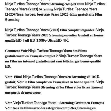
Ninja Turtles: Teenage Years 𝗦𝐭𝐫𝐞𝐦𝐢𝐧𝐠 𝐜𝐨𝐦𝐩𝐥𝐞𝐭 𝐅𝐢𝐥𝐦 Ninja Turtles:
Teenage Years (𝟮𝟎𝟐𝟑) 𝗦𝐭𝐫𝐞𝐦𝐢𝐧𝐠 Ninja Turtles: Teenage Years
(𝟮𝟎𝟐𝟑) Ninja Turtles: Teenage Years (𝟮𝟎𝟐𝟑) 𝐅𝐢𝐥𝐦 𝐠𝐫𝐚𝐭𝐮𝐢𝐭 𝐬𝐢𝐭𝐞 𝐅𝐢𝐥𝐦
𝗦𝐭𝐫𝐞𝐦𝐢𝐧𝐠
Ninja Turtles: Teenage Years (𝟮𝟎𝟐𝟑) 𝐅𝐢𝐥𝐦 𝐜𝐨𝐦𝐩𝐥𝐞𝐭 𝐑𝐞𝐠𝐚𝐫𝐝𝐞𝐫 Ninja
Turtles: Teenage Years 𝟮𝟎𝟐𝟑 𝗦𝐭𝐫𝐞𝐦𝐢𝐧𝐠 𝐞𝐧 𝐞𝐧𝐭𝐢𝐞𝐫 𝐆𝐫𝐚𝐭𝐮𝐢𝐭 𝐞𝐧 𝐛𝐨𝐧𝐧𝐞
𝐪𝐮𝐚𝐥𝐢𝐭𝐞́ 𝐇𝗗 𝗙𝐮𝐥𝐥 𝐇𝗗 𝟭𝟬𝟖𝟎𝐩 𝗨𝐥𝐭𝐫𝐚 𝐇𝗗 𝟰𝗞.
𝐂𝐨𝐦𝐦𝐞𝐧𝐭 𝐕𝗼𝐢𝐫 Ninja Turtles: Teenage Years 𝐝𝐞𝐬 𝐅𝐢𝐥𝐦𝐬
𝐠𝐫𝐚𝐭𝐮𝐢𝐭𝐞𝐦𝐞𝐧𝐭 𝐞𝐧 𝐅𝐫𝐚𝐧𝐜̧𝐚𝐢𝐬 𝐜𝐨𝐦𝐩𝐥𝐞𝐭 ❓ Ninja Turtles: Teenage Years
𝐮𝐧 𝐅𝐢𝐥𝐦 𝐬𝐮𝐫 𝐢𝐧𝐭𝐞𝐫𝐧𝐞𝐭 𝐠𝐫𝐚𝐭𝐮𝐢𝐭𝐞𝐦𝐞𝐧𝐭 𝐬𝐚𝐧𝐬 𝐭𝐞́𝐥𝐞́𝐜𝐡𝐚𝐫𝐠𝐞𝐫 𝐛𝐨𝐧𝐧𝐞 𝐪𝐮𝐚𝐥𝐢𝐭𝐞́
𝐇𝗗.
𝐕𝗼𝐢𝐫- 𝐅𝐢𝐥𝐦❗ Ninja Turtles: Teenage Years 𝐞𝐧 𝗦𝐭𝐫𝐞𝐦𝐢𝐧𝐠 𝐯𝐅 𝟏𝟎𝟎%
𝐠𝐫𝐚𝐭𝐮𝐢𝐭, 𝐕𝗼𝐢𝐫 𝐥𝐞 𝐅𝐢𝐥𝐦 𝐜𝐨𝐦𝐩𝐥𝐞𝐭 𝐞𝐧 𝐅𝐫𝐚𝐧𝐜̧𝐚𝐢𝐬 𝐞𝐭 𝐞𝐧 𝐛𝐨𝐧𝐧𝐞 𝐪𝐮𝐚𝐥𝐢𝐭𝐞́. Ninja
Turtles: Teenage Years 𝗦𝐭𝐫𝐞𝐦𝐢𝐧𝐠 𝐯𝐅 𝐥𝐞𝐬 𝐅𝐢𝐥𝐦𝐬 𝐞𝐭 𝐥𝐞𝐬 𝐥𝐢𝐯𝐫𝐞𝐬 𝐭𝐢𝐞𝐧𝐧𝐞𝐧𝐭
𝐮𝐧𝐞 𝐩𝐚𝐫𝐭𝐢𝐞 𝐝𝐞 𝐦𝐨𝐧 𝐜œ𝐮𝐫.
𝐕𝗼𝐢𝐫 Ninja Turtles: Teenage Years – 𝗦𝐭𝐫𝐞𝐦𝐢𝐧𝐠 𝐆𝐫𝐚𝐭𝐮𝐢𝐭 𝐞𝐧 𝐅𝐫𝐚𝐧𝐜̧𝐚𝐢𝐬
𝐕𝗼𝐢𝐫 𝐭𝐨𝐮𝐬 𝐥𝐞𝐬 𝐅𝐢𝐥𝐦𝐬 𝐚𝐯𝐞𝐜 𝐝𝐞𝐬 𝐜𝐚𝐭𝐞́𝐠𝐨𝐫𝐢𝐞𝐬 𝐜𝐨𝐦𝐩𝐥𝐞̀𝐭𝐞𝐬, 𝗦𝐭𝐫𝐞𝐦𝐢𝐧𝐠 𝐞𝐧