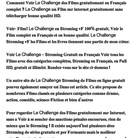
𝐂𝐨𝐦𝐦𝐞𝐧𝐭 𝐕𝗼𝐢𝐫 Le Challenge 𝐝𝐞𝐬 𝐅𝐢𝐥𝐦𝐬 𝐠𝐫𝐚𝐭𝐮𝐢𝐭𝐞𝐦𝐞𝐧𝐭 𝐞𝐧 𝐅𝐫𝐚𝐧𝐜̧𝐚𝐢𝐬
𝐜𝐨𝐦𝐩𝐥𝐞𝐭 ❓ Le Challenge 𝐮𝐧 𝐅𝐢𝐥𝐦 𝐬𝐮𝐫 𝐢𝐧𝐭𝐞𝐫𝐧𝐞𝐭 𝐠𝐫𝐚𝐭𝐮𝐢𝐭𝐞𝐦𝐞𝐧𝐭 𝐬𝐚𝐧𝐬
𝐭𝐞́𝐥𝐞́𝐜𝐡𝐚𝐫𝐠𝐞𝐫 𝐛𝐨𝐧𝐧𝐞 𝐪𝐮𝐚𝐥𝐢𝐭𝐞́ 𝐇𝗗.
𝐕𝗼𝐢𝐫- 𝐅𝐢𝐥𝐦❗ Le Challenge 𝐞𝐧 𝗦𝐭𝐫𝐞𝐦𝐢𝐧𝐠 𝐯𝐅 𝟏𝟎𝟎% 𝐠𝐫𝐚𝐭𝐮𝐢𝐭, 𝐕𝗼𝐢𝐫 𝐥𝐞
𝐅𝐢𝐥𝐦 𝐜𝐨𝐦𝐩𝐥𝐞𝐭 𝐞𝐧 𝐅𝐫𝐚𝐧𝐜̧𝐚𝐢𝐬 𝐞𝐭 𝐞𝐧 𝐛𝐨𝐧𝐧𝐞 𝐪𝐮𝐚𝐥𝐢𝐭𝐞́. Le Challenge
𝗦𝐭𝐫𝐞𝐦𝐢𝐧𝐠 𝐯𝐅 𝐥𝐞𝐬 𝐅𝐢𝐥𝐦𝐬 𝐞𝐭 𝐥𝐞𝐬 𝐥𝐢𝐯𝐫𝐞𝐬 𝐭𝐢𝐞𝐧𝐧𝐞𝐧𝐭 𝐮𝐧𝐞 𝐩𝐚𝐫𝐭𝐢𝐞 𝐝𝐞 𝐦𝐨𝐧 𝐜œ𝐮𝐫.
𝐕𝗼𝐢𝐫 Le Challenge – 𝗦𝐭𝐫𝐞𝐦𝐢𝐧𝐠 𝐆𝐫𝐚𝐭𝐮𝐢𝐭 𝐞𝐧 𝐅𝐫𝐚𝐧𝐜̧𝐚𝐢𝐬 𝐕𝗼𝐢𝐫 𝐭𝐨𝐮𝐬 𝐥𝐞𝐬
𝐅𝐢𝐥𝐦𝐬 𝐚𝐯𝐞𝐜 𝐝𝐞𝐬 𝐜𝐚𝐭𝐞́𝐠𝐨𝐫𝐢𝐞𝐬 𝐜𝐨𝐦𝐩𝐥𝐞̀𝐭𝐞𝐬, 𝗦𝐭𝐫𝐞𝐦𝐢𝐧𝐠 𝐞𝐧 𝐅𝐫𝐚𝐧𝐜̧𝐚𝐢𝐬, 𝐞𝐧 𝗙𝐮𝐥𝐥
𝐇𝗗, 𝐠𝐫𝐚𝐭𝐮𝐢𝐭 𝐞𝐭 𝐢𝐥𝐥𝐢𝐦𝐢𝐭𝐞́. 𝐑𝐞𝐧𝐝𝐞𝐳-𝐯𝐨𝐮𝐬 𝐬𝐮𝐫 𝐥𝐞 𝐬𝐢𝐭𝐞 𝐜𝐢-𝐝𝐞𝐬𝐬𝐨𝐮𝐬 ❗
𝐔𝐧 𝐚𝐮𝐭𝐫𝐞 𝐬𝐢𝐭𝐞 𝐝𝐞 Le Challenge 𝗦𝐭𝐫𝐞𝐦𝐢𝐧𝐠 𝐝𝐞 𝐅𝐢𝐥𝐦𝐬 𝐞𝐧 𝐥𝐢𝐠𝐧𝐞 𝐠𝐫𝐚𝐭𝐮𝐢𝐭
𝐩𝐨𝐮𝐯𝐞𝐳 𝐞́𝐠𝐚𝐥𝐞𝐦𝐞𝐧𝐭 𝐞𝐬𝐬𝐚𝐲𝐞𝐫 𝐞𝐬𝐭 𝐃𝐚𝐧𝐬 𝐜𝐞𝐭 𝐚𝐫𝐭𝐢𝐜𝐥𝐞. 𝐂𝐞 𝐬𝐢𝐭𝐞 𝐩𝐫𝐨𝐩𝐨𝐬𝐞 𝐝𝐞
𝐧𝐨𝐦𝐛𝐫𝐞𝐮𝐱 𝐅𝐢𝐥𝐦𝐬 𝐜𝐥𝐚𝐬𝐬𝐞́𝐬 𝐞𝐧 𝐩𝐥𝐮𝐬𝐢𝐞𝐮𝐫𝐬 𝐜𝐚𝐭𝐞́𝐠𝐨𝐫𝐢𝐞𝐬 𝐜𝐨𝐦𝐦𝐞 𝐝𝐫𝐚𝐦𝐞,
𝐚𝐜𝐭𝐢𝐨𝐧, 𝐜𝐨𝐦𝐞́𝐝𝐢𝐞, 𝐬𝐜𝐢𝐞𝐧𝐜𝐞-𝐅𝐢𝐜𝐭𝐢𝐨𝐧 𝐞𝐭 𝐛𝐢𝐞𝐧 𝐝’𝐚𝐮𝐭𝐫𝐞𝐬
𝐏𝐨𝐮𝐫 𝐫𝐞𝐠𝐚𝐫𝐝𝐞𝐫 Le Challenge 𝐝𝐞𝐬 𝐅𝐢𝐥𝐦𝐬 𝐠𝐫𝐚𝐭𝐮𝐢𝐭𝐞𝐦𝐞𝐧𝐭 𝐬𝐮𝐫 𝐈𝐧𝐭𝐞𝐫𝐧𝐞𝐭,
𝐬𝐚𝐧𝐬 𝐚 𝐕𝗼𝐢𝐫 𝐚̀ 𝐬𝐞 𝐬𝐨𝐮𝐜𝐢𝐞𝐫 𝐝𝐞𝐬 𝐬𝐚𝐧𝐜𝐭𝐢𝐨𝐧𝐬 𝐩𝐞́𝐧𝐚𝐥𝐞𝐬 𝐞𝐧𝐜𝐨𝐮𝐫𝐮𝐞𝐬, 𝐫𝐢𝐞𝐧 𝐝𝐞
𝐦𝐢𝐞𝐮𝐱 𝐪𝐮𝐞 𝐥𝐞 𝗦𝐭𝐫𝐞𝐦𝐢𝐧𝐠 ❗ 𝐈𝐥 𝐞𝐱𝐢𝐬𝐭𝐞 𝐚𝐮𝐣𝐨𝐮𝐫𝐝’𝐡𝐮𝐢 𝐩𝐥𝐮𝐬𝐢𝐞𝐮𝐫𝐬 𝐬𝐢𝐭𝐞𝐬
𝗦𝐭𝐫𝐞𝐦𝐢𝐧𝐠 𝐝𝐞 𝐬𝐞́𝐫𝐢𝐞𝐬 𝐠𝐫𝐚𝐭𝐮𝐢𝐭𝐬 𝐞𝐭 𝐩𝐞𝐫 𝐅𝐨𝐫𝐦𝐚𝐧𝐭𝐬 𝐦𝐚𝐢𝐬 𝐥𝐞 𝐦𝐞𝐢𝐥𝐥𝐞𝐮𝐫