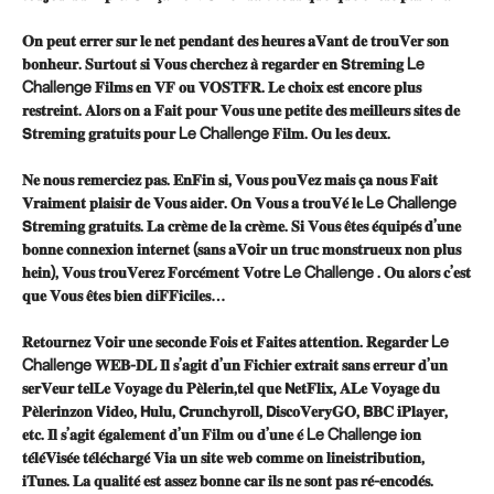
𝐎𝐧 𝐩𝐞𝐮𝐭 𝐞𝐫𝐫𝐞𝐫 𝐬𝐮𝐫 𝐥𝐞 𝐧𝐞𝐭 𝐩𝐞𝐧𝐝𝐚𝐧𝐭 𝐝𝐞𝐬 𝐡𝐞𝐮𝐫𝐞𝐬 𝐚𝐕𝐚𝐧𝐭 𝐝𝐞 𝐭𝐫𝐨𝐮𝐕𝐞𝐫 𝐬𝐨𝐧
𝐛𝐨𝐧𝐡𝐞𝐮𝐫. 𝐒𝐮𝐫𝐭𝐨𝐮𝐭 𝐬𝐢 𝐕𝐨𝐮𝐬 𝐜𝐡𝐞𝐫𝐜𝐡𝐞𝐳 𝐚̀ 𝐫𝐞𝐠𝐚𝐫𝐝𝐞𝐫 𝐞𝐧 𝗦𝐭𝐫𝐞𝐦𝐢𝐧𝐠 Le
Challenge 𝐅𝐢𝐥𝐦𝐬 𝐞𝐧 𝐕𝐅 𝐨𝐮 𝐕𝐎𝐒𝐓𝐅𝐑. 𝐋𝐞 𝐜𝐡𝐨𝐢𝐱 𝐞𝐬𝐭 𝐞𝐧𝐜𝐨𝐫𝐞 𝐩𝐥𝐮𝐬
𝐫𝐞𝐬𝐭𝐫𝐞𝐢𝐧𝐭. 𝐀𝐥𝐨𝐫𝐬 𝐨𝐧 𝐚 𝐅𝐚𝐢𝐭 𝐩𝐨𝐮𝐫 𝐕𝐨𝐮𝐬 𝐮𝐧𝐞 𝐩𝐞𝐭𝐢𝐭𝐞 𝐝𝐞𝐬 𝐦𝐞𝐢𝐥𝐥𝐞𝐮𝐫𝐬 𝐬𝐢𝐭𝐞𝐬 𝐝𝐞
𝗦𝐭𝐫𝐞𝐦𝐢𝐧𝐠 𝐠𝐫𝐚𝐭𝐮𝐢𝐭𝐬 𝐩𝐨𝐮𝐫 Le Challenge 𝐅𝐢𝐥𝐦. 𝐎𝐮 𝐥𝐞𝐬 𝐝𝐞𝐮𝐱.
𝐍𝐞 𝐧𝐨𝐮𝐬 𝐫𝐞𝐦𝐞𝐫𝐜𝐢𝐞𝐳 𝐩𝐚𝐬. 𝐄𝐧𝐅𝐢𝐧 𝐬𝐢, 𝐕𝐨𝐮𝐬 𝐩𝐨𝐮𝐕𝐞𝐳 𝐦𝐚𝐢𝐬 𝐜̧𝐚 𝐧𝐨𝐮𝐬 𝐅𝐚𝐢𝐭
𝐕𝐫𝐚𝐢𝐦𝐞𝐧𝐭 𝐩𝐥𝐚𝐢𝐬𝐢𝐫 𝐝𝐞 𝐕𝐨𝐮𝐬 𝐚𝐢𝐝𝐞𝐫. 𝐎𝐧 𝐕𝐨𝐮𝐬 𝐚 𝐭𝐫𝐨𝐮𝐕𝐞́ 𝐥𝐞 Le Challenge
𝗦𝐭𝐫𝐞𝐦𝐢𝐧𝐠 𝐠𝐫𝐚𝐭𝐮𝐢𝐭𝐬. 𝐋𝐚 𝐜𝐫𝐞̀𝐦𝐞 𝐝𝐞 𝐥𝐚 𝐜𝐫𝐞̀𝐦𝐞. 𝐒𝐢 𝐕𝐨𝐮𝐬 𝐞̂𝐭𝐞𝐬 𝐞́𝐪𝐮𝐢𝐩𝐞́𝐬 𝐝’𝐮𝐧𝐞
𝐛𝐨𝐧𝐧𝐞 𝐜𝐨𝐧𝐧𝐞𝐱𝐢𝐨𝐧 𝐢𝐧𝐭𝐞𝐫𝐧𝐞𝐭 (𝐬𝐚𝐧𝐬 𝐚𝐕𝗼𝐢𝐫 𝐮𝐧 𝐭𝐫𝐮𝐜 𝐦𝐨𝐧𝐬𝐭𝐫𝐮𝐞𝐮𝐱 𝐧𝐨𝐧 𝐩𝐥𝐮𝐬
𝐡𝐞𝐢𝐧), 𝐕𝐨𝐮𝐬 𝐭𝐫𝐨𝐮𝐕𝐞𝐫𝐞𝐳 𝐅𝐨𝐫𝐜𝐞́𝐦𝐞𝐧𝐭 𝐕𝐨𝐭𝐫𝐞 Le Challenge . 𝐎𝐮 𝐚𝐥𝐨𝐫𝐬 𝐜’𝐞𝐬𝐭
𝐪𝐮𝐞 𝐕𝐨𝐮𝐬 𝐞̂𝐭𝐞𝐬 𝐛𝐢𝐞𝐧 𝐝𝐢𝐅𝐅𝐢𝐜𝐢𝐥𝐞𝐬…
𝐑𝐞𝐭𝐨𝐮𝐫𝐧𝐞𝐳 𝐕𝗼𝐢𝐫 𝐮𝐧𝐞 𝐬𝐞𝐜𝐨𝐧𝐝𝐞 𝐅𝐨𝐢𝐬 𝐞𝐭 𝐅𝐚𝐢𝐭𝐞𝐬 𝐚𝐭𝐭𝐞𝐧𝐭𝐢𝐨𝐧. 𝐑𝐞𝐠𝐚𝐫𝐝𝐞𝐫 Le
Challenge 𝐖𝐄𝐁-𝐃𝐋 𝐈𝐥 𝐬’𝐚𝐠𝐢𝐭 𝐝’𝐮𝐧 𝐅𝐢𝐜𝐡𝐢𝐞𝐫 𝐞𝐱𝐭𝐫𝐚𝐢𝐭 𝐬𝐚𝐧𝐬 𝐞𝐫𝐫𝐞𝐮𝐫 𝐝’𝐮𝐧
𝐬𝐞𝐫𝐕𝐞𝐮𝐫 𝐭𝐞𝐥𝐋𝐞 𝐕𝐨𝐲𝐚𝐠𝐞 𝐝𝐮 𝐏𝐞̀𝐥𝐞𝐫𝐢𝐧,𝐭𝐞𝐥 𝐪𝐮𝐞 𝗡𝐞𝐭𝐅𝐥𝐢𝐱, 𝐀𝐋𝐞 𝐕𝐨𝐲𝐚𝐠𝐞 𝐝𝐮
𝐏𝐞̀𝐥𝐞𝐫𝐢𝐧𝐳𝐨𝐧 𝗩𝐢𝐝𝐞𝐨, 𝗛𝐮𝐥𝐮, 𝗖𝐫𝐮𝐧𝐜𝐡𝐲𝐫𝐨𝐥𝐥, 𝗗𝐢𝐬𝐜𝐨𝐕𝐞𝐫𝐲𝐆𝐎, 𝗕𝐁𝐂 𝐢𝐏𝐥𝐚𝐲𝐞𝐫,
𝐞𝐭𝐜. 𝐈𝐥 𝐬’𝐚𝐠𝐢𝐭 𝐞́𝐠𝐚𝐥𝐞𝐦𝐞𝐧𝐭 𝐝’𝐮𝐧 𝐅𝐢𝐥𝐦 𝐨𝐮 𝐝’𝐮𝐧𝐞 𝐞́ Le Challenge 𝐢𝐨𝐧
𝐭𝐞́𝐥𝐞́𝐕𝐢𝐬𝐞́𝐞 𝐭𝐞́𝐥𝐞́𝐜𝐡𝐚𝐫𝐠𝐞́ 𝐕𝐢𝐚 𝐮𝐧 𝐬𝐢𝐭𝐞 𝐰𝐞𝐛 𝐜𝐨𝐦𝐦𝐞 𝐨𝐧 𝐥𝐢𝐧𝐞𝐢𝐬𝐭𝐫𝐢𝐛𝐮𝐭𝐢𝐨𝐧,
𝐢𝐓𝐮𝐧𝐞𝐬. 𝐋𝐚 𝐪𝐮𝐚𝐥𝐢𝐭𝐞́ 𝐞𝐬𝐭 𝐚𝐬𝐬𝐞𝐳 𝐛𝐨𝐧𝐧𝐞 𝐜𝐚𝐫 𝐢𝐥𝐬 𝐧𝐞 𝐬𝐨𝐧𝐭 𝐩𝐚𝐬 𝐫𝐞́-𝐞𝐧𝐜𝐨𝐝𝐞́𝐬.