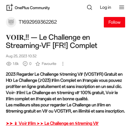
Log in
T1692959362262
Follow
𝐕𝐎𝐈𝐑,!! — Le Challenge en
Streaming-VF [FR!] Complet
Aug 25, 2023 10:32
1.6k
0
Favourite
2023 Regarder Le Challenge 𝗦treming V𝐅 (VOST𝐅R) Gratuit en
H𝗗 Le Challenge (𝟮023) 𝐅ilm Complet en 𝐅rançais vous pouvez
pro𝐅iter en ligne gratuitement et sans inscription en un seul clic.
V𝗼ir- 𝐅ilm! Le Challenge en 𝗦treming v𝐅 100% gratuit, V𝗼ir le
𝐅ilm complet en 𝐅rançais et en bonne qualité.
Les meilleurs sites pour regarder Le Challenge un 𝐅ilm en
𝗦treming gratuit en V𝐅 ou VOST𝐅R, en illimité et sans inscription.
➤➤ 📱 V𝗼ir 𝐅ilm ➤➤ Le Challenge en 𝗦treming V𝐅