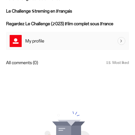
Le Challenge 𝗦treming en 𝐅rançais
Regardez Le Challenge (𝟮023) 𝐅ilm complet sous 𝐅rance
My profile
All comments (0)
Most liked