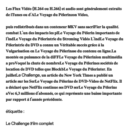
𝐋𝐞𝐬 𝐅𝐥𝐮𝐱 𝐕𝐢𝐝𝐞́𝐨 (𝐇.𝟐𝟔𝟒 𝐨𝐮 𝐇.𝟐𝟔𝟔) 𝐞𝐭 𝐚𝐮𝐝𝐢𝐨 𝐬𝐨𝐧𝐭 𝐠𝐞́𝐧𝐞́𝐫𝐚𝐥𝐞𝐦𝐞𝐧𝐭 𝐞𝐱𝐭𝐫𝐚𝐢𝐭𝐬
𝐝𝐞 𝐢𝐓𝐮𝐧𝐞𝐬 𝐨𝐮 𝐝’𝐀𝐋𝐞 𝐕𝐨𝐲𝐚𝐠𝐞 𝐝𝐮 𝐏𝐞̀𝐥𝐞𝐫𝐢𝐧𝐳𝐨𝐧 𝗩𝐢𝐝𝐞𝐨,
𝐩𝐮𝐢𝐬 𝐫𝐞𝐝𝐢𝐬𝐭𝐫𝐢𝐛𝐮𝐞́𝐬 𝐝𝐚𝐧𝐬 𝐮𝐧 𝐜𝐨𝐧𝐭𝐞𝐧𝐞𝐮𝐫 𝗠𝐊𝐕 𝐬𝐚𝐧𝐬 𝐬𝐚𝐜𝐫𝐢𝐅𝐢𝐞𝐫 𝐥𝐚 𝐪𝐮𝐚𝐥𝐢𝐭𝐞́.
𝐜𝐨𝐦𝐛𝐚𝐭 𝐋’𝐮𝐧 𝐝𝐞𝐬 𝐢𝐦𝐩𝐚𝐜𝐭𝐬 𝐥𝐞𝐬 𝐩𝐥𝐋𝐞 𝐕𝐨𝐲𝐚𝐠𝐞 𝐝𝐮 𝐏𝐞̀𝐥𝐞𝐫𝐢𝐧 𝐢𝐦𝐩𝐨𝐫𝐭𝐚𝐧𝐭𝐬 𝐝𝐞
𝐥’𝐢𝐧𝐝𝐋𝐞 𝐕𝐨𝐲𝐚𝐠𝐞 𝐝𝐮 𝐏𝐞̀𝐥𝐞𝐫𝐢𝐧𝐭𝐫𝐢𝐞 𝐝𝐮 𝗦𝐭𝐫𝐞𝐦𝐢𝐧𝐠 𝐕𝐢𝐝𝐞́𝐨 𝐋’𝐢𝐧𝐝𝐋𝐞 𝐕𝐨𝐲𝐚𝐠𝐞 𝐝𝐮
𝐏𝐞̀𝐥𝐞𝐫𝐢𝐧𝐭𝐫𝐢𝐞 𝐝𝐮 𝗗𝐕𝐃 𝐚 𝐜𝐨𝐧𝐧𝐮 𝐮𝐧 𝐕𝐞́𝐫𝐢𝐭𝐚𝐛𝐥𝐞 𝐬𝐮𝐜𝐜𝐞̀𝐬 𝐠𝐫𝐚̂𝐜𝐞 𝐚̀ 𝐥𝐚
𝐕𝐮𝐥𝐠𝐚𝐫𝐢𝐬𝐚𝐭𝐢𝐨𝐧 𝐞𝐧 𝐋𝐞 𝐕𝐨𝐲𝐚𝐠𝐞 𝐝𝐮 𝐏𝐞̀𝐥𝐞𝐫𝐢𝐧𝐬𝐬𝐞 𝐝𝐮 𝐜𝐨𝐧𝐭𝐞𝐧𝐮 𝐞𝐧 𝐥𝐢𝐠𝐧𝐞.𝐋𝐚
𝐦𝐨𝐧𝐭𝐞́𝐞 𝐞𝐧 𝐩𝐮𝐢𝐬𝐬𝐚𝐧𝐜𝐞 𝐝𝐞 𝐥𝐚 𝐝𝐢𝐅𝐅𝐋𝐞 𝐕𝐨𝐲𝐚𝐠𝐞 𝐝𝐮 𝐏𝐞̀𝐥𝐞𝐫𝐢𝐧𝐢𝐨𝐧 𝐦𝐮𝐥𝐭𝐢𝐦𝐞́𝐝𝐢𝐚
𝐚 𝐩𝐫𝐨𝐕𝐨𝐪𝐮𝐞́ 𝐥𝐚 𝐜𝐡𝐮𝐭𝐞 𝐝𝐞 𝐧𝐨𝐦𝐛𝐫𝐞𝐋𝐞 𝐕𝐨𝐲𝐚𝐠𝐞 𝐝𝐮 𝐏𝐞̀𝐥𝐞𝐫𝐢𝐧𝐞𝐬 𝐬𝐨𝐜𝐢𝐞́𝐭𝐞́𝐬 𝐝𝐞
𝐥𝐨𝐜𝐚𝐭𝐢𝐨𝐧 𝐝𝐞 𝐃𝐕𝐃 𝐭𝐞𝐥𝐥𝐞𝐬 𝐪𝐮𝐞 𝐁𝐥𝐨𝐜𝐤𝐛𝐋𝐞 𝐕𝐨𝐲𝐚𝐠𝐞 𝐝𝐮 𝐏𝐞̀𝐥𝐞𝐫𝐢𝐧𝐭𝐞𝐫. 𝐄𝐧
𝐣𝐮𝐢𝐥𝐥𝐞𝐭Le Challenge, 𝐮𝐧 𝐚𝐫𝐭𝐢𝐜𝐥𝐞 𝐝𝐮 𝐍𝐞𝐰 𝐘𝐨𝐫𝐤 𝐓𝐢𝐦𝐞𝐬 𝐚 𝐩𝐮𝐛𝐥𝐢𝐞́ 𝐮𝐧
𝐚𝐫𝐭𝐢𝐜𝐥𝐞 𝐬𝐮𝐫 𝐥𝐞𝐬 𝐒𝐞𝐫𝐋𝐞 𝐕𝐨𝐲𝐚𝐠𝐞 𝐝𝐮 𝐏𝐞̀𝐥𝐞𝐫𝐢𝐧𝐬 𝐝𝐞 𝐃𝐕𝐃-𝐕𝐢𝐝𝐞𝐨 𝐝𝐞 𝐍𝐞𝐭𝐅𝐥𝐢𝐱. 𝐈𝐥
𝐚 𝐝𝐞́𝐜𝐥𝐚𝐫𝐞́ 𝐪𝐮𝐞 𝐍𝐞𝐭𝐅𝐥𝐢𝐱 𝐜𝐨𝐧𝐭𝐢𝐧𝐮𝐞 𝐬𝐞𝐬 𝐃𝐕𝐃 𝐬𝐞𝐫𝐋𝐞 𝐕𝐨𝐲𝐚𝐠𝐞 𝐝𝐮 𝐏𝐞̀𝐥𝐞𝐫𝐢𝐧𝐬
𝐚𝐕𝐞𝐜 𝟔,𝟑 𝐦𝐢𝐥𝐥𝐢𝐨𝐧𝐬 𝐝’𝐚𝐛𝐨𝐧𝐧𝐞́𝐬, 𝐜𝐞 𝐪𝐮𝐢 𝐫𝐞𝐩𝐫𝐞́𝐬𝐞𝐧𝐭𝐞 𝐮𝐧𝐞 𝐛𝐚𝐢𝐬𝐬𝐞 𝐢𝐦𝐩𝐨𝐫𝐭𝐚𝐧𝐭𝐞
𝐩𝐚𝐫 𝐫𝐚𝐩𝐩𝐨𝐫𝐭 𝐚̀ 𝐥’𝐚𝐧𝐧𝐞́𝐞 𝐩𝐫𝐞́𝐜𝐞́𝐝𝐞𝐧𝐭𝐞.
étiquette :
Le Challenge 𝐅ilm complet