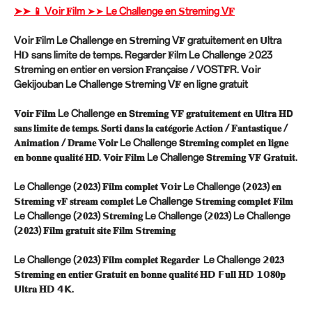
➤➤ 📱 V𝗼ir 𝐅ilm ➤➤ Le Challenge en 𝗦treming V𝐅
V𝗼ir 𝐅ilm Le Challenge en 𝗦treming V𝐅 gratuitement en 𝗨ltra
H𝗗 sans limite de temps. Regarder 𝐅ilm Le Challenge 𝟮023
𝗦treming en entier en version 𝐅rançaise / VOST𝐅R. V𝗼ir
Gekijouban Le Challenge 𝗦treming V𝐅 en ligne gratuit
𝐕𝗼𝐢𝐫 𝐅𝐢𝐥𝐦 Le Challenge 𝐞𝐧 𝗦𝐭𝐫𝐞𝐦𝐢𝐧𝐠 𝐕𝐅 𝐠𝐫𝐚𝐭𝐮𝐢𝐭𝐞𝐦𝐞𝐧𝐭 𝐞𝐧 𝗨𝐥𝐭𝐫𝐚 𝐇𝗗
𝐬𝐚𝐧𝐬 𝐥𝐢𝐦𝐢𝐭𝐞 𝐝𝐞 𝐭𝐞𝐦𝐩𝐬. 𝐒𝐨𝐫𝐭𝐢 𝐝𝐚𝐧𝐬 𝐥𝐚 𝐜𝐚𝐭𝐞́𝐠𝐨𝐫𝐢𝐞 𝐀𝐜𝐭𝐢𝐨𝐧 / 𝐅𝐚𝐧𝐭𝐚𝐬𝐭𝐢𝐪𝐮𝐞 /
𝐀𝐧𝐢𝐦𝐚𝐭𝐢𝐨𝐧 / 𝐃𝐫𝐚𝐦𝐞 𝐕𝗼𝐢𝐫 Le Challenge 𝗦𝐭𝐫𝐞𝐦𝐢𝐧𝐠 𝐜𝐨𝐦𝐩𝐥𝐞𝐭 𝐞𝐧 𝐥𝐢𝐠𝐧𝐞
𝐞𝐧 𝐛𝐨𝐧𝐧𝐞 𝐪𝐮𝐚𝐥𝐢𝐭𝐞́ 𝐇𝗗. 𝐕𝗼𝐢𝐫 𝐅𝐢𝐥𝐦 Le Challenge 𝗦𝐭𝐫𝐞𝐦𝐢𝐧𝐠 𝐕𝐅 𝐆𝐫𝐚𝐭𝐮𝐢𝐭.
Le Challenge (𝟮𝟎𝟐𝟑) 𝐅𝐢𝐥𝐦 𝐜𝐨𝐦𝐩𝐥𝐞𝐭 𝐕𝗼𝐢𝐫 Le Challenge (𝟮𝟎𝟐𝟑) 𝐞𝐧
𝗦𝐭𝐫𝐞𝐦𝐢𝐧𝐠 𝐯𝐅 𝐬𝐭𝐫𝐞𝐚𝐦 𝐜𝐨𝐦𝐩𝐥𝐞𝐭 Le Challenge 𝗦𝐭𝐫𝐞𝐦𝐢𝐧𝐠 𝐜𝐨𝐦𝐩𝐥𝐞𝐭 𝐅𝐢𝐥𝐦
Le Challenge (𝟮𝟎𝟐𝟑) 𝗦𝐭𝐫𝐞𝐦𝐢𝐧𝐠 Le Challenge (𝟮𝟎𝟐𝟑) Le Challenge
(𝟮𝟎𝟐𝟑) 𝐅𝐢𝐥𝐦 𝐠𝐫𝐚𝐭𝐮𝐢𝐭 𝐬𝐢𝐭𝐞 𝐅𝐢𝐥𝐦 𝗦𝐭𝐫𝐞𝐦𝐢𝐧𝐠
Le Challenge (𝟮𝟎𝟐𝟑) 𝐅𝐢𝐥𝐦 𝐜𝐨𝐦𝐩𝐥𝐞𝐭 𝐑𝐞𝐠𝐚𝐫𝐝𝐞𝐫 Le Challenge 𝟮𝟎𝟐𝟑
𝗦𝐭𝐫𝐞𝐦𝐢𝐧𝐠 𝐞𝐧 𝐞𝐧𝐭𝐢𝐞𝐫 𝐆𝐫𝐚𝐭𝐮𝐢𝐭 𝐞𝐧 𝐛𝐨𝐧𝐧𝐞 𝐪𝐮𝐚𝐥𝐢𝐭𝐞́ 𝐇𝗗 𝗙𝐮𝐥𝐥 𝐇𝗗 𝟭𝟬𝟖𝟎𝐩
𝗨𝐥𝐭𝐫𝐚 𝐇𝗗 𝟰𝗞.