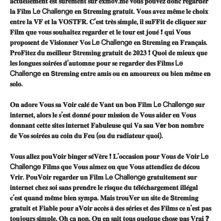
𝐚𝐜𝐭𝐮𝐞𝐥𝐥𝐞𝐦𝐞𝐧𝐭 𝐞𝐬𝐭 𝐬𝐮̂𝐫𝐞𝐦𝐞𝐧𝐭 𝐬𝐮𝐫 𝐞𝐱𝐦𝐨𝐯.𝐦𝐞 𝐯𝐨𝐮𝐬 𝐩𝐨𝐮𝐯𝐞𝐳 𝐝𝐨𝐧𝐜 𝐫𝐞𝐠𝐚𝐫𝐝𝐞𝐫
𝐥𝐚 𝐅𝐢𝐥𝐦 Le Challenge 𝐞𝐧 𝗦𝐭𝐫𝐞𝐦𝐢𝐧𝐠 𝐠𝐫𝐚𝐭𝐮𝐢𝐭. 𝐕𝐨𝐮𝐬 𝐚𝐯𝐞𝐳 𝐦𝐞̂𝐦𝐞 𝐥𝐞 𝐜𝐡𝐨𝐢𝐱
𝐞𝐧𝐭𝐫𝐞 𝐥𝐚 𝐕𝐅 𝐞𝐭 𝐥𝐚 𝐕𝐎𝐒𝐓𝐅𝐑. 𝐂’𝐞𝐬𝐭 𝐭𝐫𝐞̀𝐬 𝐬𝐢𝐦𝐩𝐥𝐞, 𝐢𝐥 𝐬𝐮𝐅𝐅𝐢𝐭 𝐝𝐞 𝐜𝐥𝐢𝐪𝐮𝐞𝐫 𝐬𝐮𝐫
𝐅𝐢𝐥𝐦 𝐪𝐮𝐞 𝐯𝐨𝐮𝐬 𝐬𝐨𝐮𝐡𝐚𝐢𝐭𝐞𝐳 𝐫𝐞𝐠𝐚𝐫𝐝𝐞𝐫 𝐞𝐭 𝐥𝐞 𝐭𝐨𝐮𝐫 𝐞𝐬𝐭 𝐣𝐨𝐮𝐞́ ❗ 𝐪𝐮𝐢 𝐕𝐨𝐮𝐬
𝐩𝐫𝐨𝐩𝐨𝐬𝐞𝐧𝐭 𝐝𝐞 𝐕𝐢𝐬𝐢𝐨𝐧𝐧𝐞𝐫 𝐕𝐨𝐬 Le Challenge 𝐞𝐧 𝗦𝐭𝐫𝐞𝐦𝐢𝐧𝐠 𝐞𝐧 𝐅𝐫𝐚𝐧𝐜̧𝐚𝐢𝐬.
𝐏𝐫𝐨𝐅𝐢𝐭𝐞𝐳 𝐝𝐮 𝐦𝐞𝐢𝐥𝐥𝐞𝐮𝐫 𝗦𝐭𝐫𝐞𝐦𝐢𝐧𝐠 𝐠𝐫𝐚𝐭𝐮𝐢𝐭 𝐝𝐞 𝟐𝟎𝟐𝟑 ❗ 𝐐𝐮𝐨𝐢 𝐝𝐞 𝐦𝐢𝐞𝐮𝐱 𝐪𝐮𝐞
𝐥𝐞𝐬 𝐥𝐨𝐧𝐠𝐮𝐞𝐬 𝐬𝐨𝐢𝐫𝐞́𝐞𝐬 𝐝’𝐚𝐮𝐭𝐨𝐦𝐧𝐞 𝐩𝐨𝐮𝐫 𝐬𝐞 𝐫𝐞𝐠𝐚𝐫𝐝𝐞𝐫 𝐝𝐞𝐬 𝐅𝐢𝐥𝐦𝐬 Le
Challenge 𝐞𝐧 𝗦𝐭𝐫𝐞𝐦𝐢𝐧𝐠 𝐞𝐧𝐭𝐫𝐞 𝐚𝐦𝐢𝐬 𝐨𝐮 𝐞𝐧 𝐚𝐦𝐨𝐮𝐫𝐞𝐮𝐱 𝐨𝐮 𝐛𝐢𝐞𝐧 𝐦𝐞̂𝐦𝐞 𝐞𝐧
𝐬𝐨𝐥𝐨.
𝐎𝐧 𝐚𝐝𝐨𝐫𝐞 𝐕𝐨𝐮𝐬 𝐬𝐚 𝐕𝗼𝐢𝐫 𝐜𝐚𝐥𝐞́ 𝐝𝐞 𝐕𝐚𝐧𝐭 𝐮𝐧 𝐛𝐨𝐧 𝐅𝐢𝐥𝐦 Le Challenge 𝐬𝐮𝐫
𝐢𝐧𝐭𝐞𝐫𝐧𝐞𝐭, 𝐚𝐥𝐨𝐫𝐬 𝐥𝐞 𝐬’𝐞𝐬𝐭 𝐝𝐨𝐧𝐧𝐞́ 𝐩𝐨𝐮𝐫 𝐦𝐢𝐬𝐬𝐢𝐨𝐧 𝐝𝐞 𝐕𝐨𝐮𝐬 𝐚𝐢𝐝𝐞𝐫 𝐞𝐧 𝐕𝐨𝐮𝐬
𝐝𝐨𝐧𝐧𝐚𝐧𝐭 𝐜𝐞𝐭𝐭𝐞 𝐬𝐢𝐭𝐞𝐬 𝐢𝐧𝐭𝐞𝐫𝐧𝐞𝐭 𝐅𝐚𝐛𝐮𝐥𝐞𝐮𝐬𝐞 𝐪𝐮𝐢 𝐕𝐚 𝐬𝐚𝐮 𝐕𝗲𝐫 𝐛𝐨𝐧 𝐧𝐨𝐦𝐛𝐫𝐞
𝐝𝐞 𝐕𝐨𝐬 𝐬𝐨𝐢𝐫𝐞́𝐞𝐬 𝐚𝐮 𝐜𝐨𝐢𝐧 𝐝𝐮 𝐅𝐞𝐮 (𝐨𝐮 𝐝𝐮 𝐫𝐚𝐝𝐢𝐚𝐭𝐞𝐮𝐫 𝐪𝐮𝐨𝐢).
𝐕𝐨𝐮𝐬 𝐚𝐥𝐥𝐞𝐳 𝐩𝐨𝐮𝐕𝗼𝐢𝐫 𝐛𝐢𝐧𝐠𝐞𝐫 𝐬𝐞́𝐕𝐞̀𝐫𝐞 ❗ 𝐋’𝐨𝐜𝐜𝐚𝐬𝐢𝐨𝐧 𝐩𝐨𝐮𝐫 𝐕𝐨𝐮𝐬 𝐝𝐞 𝐕𝗼𝐢𝐫 Le
Challenge 𝐅𝐢𝐥𝐦𝐬 𝐪𝐮𝐞 𝐕𝐨𝐮𝐬 𝐚𝐢𝐦𝐞𝐳 𝐨𝐮 𝐪𝐮𝐞 𝐕𝐨𝐮𝐬 𝐚𝐭𝐭𝐞𝐧𝐝𝐢𝐞𝐳 𝐝𝐞 𝐝𝐞́𝐜𝐨𝐮
𝐕𝐫𝐢𝐫. 𝐏𝐨𝐮𝐕𝗼𝐢𝐫 𝐫𝐞𝐠𝐚𝐫𝐝𝐞𝐫 𝐮𝐧 𝐅𝐢𝐥𝐦 Le Challenge 𝐠𝐫𝐚𝐭𝐮𝐢𝐭𝐞𝐦𝐞𝐧𝐭 𝐬𝐮𝐫
𝐢𝐧𝐭𝐞𝐫𝐧𝐞𝐭 𝐜𝐡𝐞𝐳 𝐬𝐨𝐢 𝐬𝐚𝐧𝐬 𝐩𝐫𝐞𝐧𝐝𝐫𝐞 𝐥𝐞 𝐫𝐢𝐬𝐪𝐮𝐞 𝐝𝐮 𝐭𝐞́𝐥𝐞́𝐜𝐡𝐚𝐫𝐠𝐞𝐦𝐞𝐧𝐭 𝐢𝐥𝐥𝐞́𝐠𝐚𝐥
𝐜’𝐞𝐬𝐭 𝐪𝐮𝐚𝐧𝐝 𝐦𝐞̂𝐦𝐞 𝐛𝐢𝐞𝐧 𝐬𝐲𝐦𝐩𝐚. 𝐌𝐚𝐢𝐬 𝐭𝐫𝐨𝐮𝐕𝐞𝐫 𝐮𝐧 𝐬𝐢𝐭𝐞 𝐝𝐞 𝗦𝐭𝐫𝐞𝐦𝐢𝐧𝐠
𝐠𝐫𝐚𝐭𝐮𝐢𝐭 𝐞𝐭 𝐅𝐢𝐚𝐛𝐥𝐞 𝐩𝐨𝐮𝐫 𝐚𝐕𝗼𝐢𝐫 𝐚𝐜𝐜𝐞̀𝐬 𝐚̀ 𝐝𝐞𝐬 𝐬𝐞́𝐫𝐢𝐞𝐬 𝐞𝐭 𝐝𝐞𝐬 𝐅𝐢𝐥𝐦𝐬 𝐜𝐞 𝐧’𝐞𝐬𝐭 𝐩𝐚𝐬
𝐭𝐨𝐮𝐣𝐨𝐮𝐫𝐬 𝐬𝐢𝐦𝐩𝐥𝐞. 𝐎𝐡 𝐜̧𝐚 𝐧𝐨𝐧. 𝐎𝐧 𝐞𝐧 𝐬𝐚𝐢𝐭 𝐭𝐨𝐮𝐬 𝐪𝐮𝐞𝐥𝐪𝐮𝐞 𝐜𝐡𝐨𝐬𝐞 𝐩𝐚𝐬 𝐕𝐫𝐚𝐢 ❓