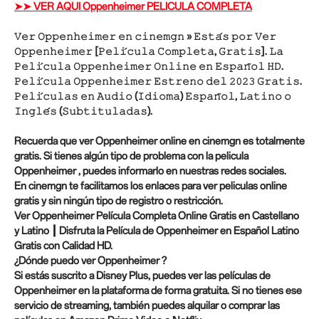
➤➤ VER AQUI Oppenheimer PELICULA COMPLETA
𝚅𝚎𝚛 𝙾𝚙𝚙𝚎𝚗𝚑𝚎𝚒𝚖𝚎𝚛 𝚎𝚗 𝚌𝚒𝚗𝚎𝚖𝚐𝚗 » 𝙴𝚜𝚝𝚊́𝚜 𝚙𝚘𝚛 𝚅𝚎𝚛
𝙾𝚙𝚙𝚎𝚗𝚑𝚎𝚒𝚖𝚎𝚛 [𝙿𝚎𝚕𝚒́𝚌𝚞𝚕𝚊 𝙲𝚘𝚖𝚙𝚕𝚎𝚝𝚊, 𝙶𝚛𝚊𝚝𝚒𝚜]. 𝙻𝚊
𝙿𝚎𝚕𝚒́𝚌𝚞𝚕𝚊 𝙾𝚙𝚙𝚎𝚗𝚑𝚎𝚒𝚖𝚎𝚛 𝙾𝚗𝚕𝚒𝚗𝚎 𝚎𝚗 𝙴𝚜𝚙𝚊𝚗̃𝚘𝚕 𝙷𝙳.
𝙿𝚎𝚕𝚒́𝚌𝚞𝚕𝚊 𝙾𝚙𝚙𝚎𝚗𝚑𝚎𝚒𝚖𝚎𝚛 𝙴𝚜𝚝𝚛𝚎𝚗𝚘 𝚍𝚎𝚕 𝟸𝟶𝟸𝟹 𝙶𝚛𝚊𝚝𝚒𝚜.
𝙿𝚎𝚕𝚒́𝚌𝚞𝚕𝚊𝚜 𝚎𝚗 𝙰𝚞𝚍𝚒𝚘 (𝙸𝚍𝚒𝚘𝚖𝚊) 𝙴𝚜𝚙𝚊𝚗̃𝚘𝚕, 𝙻𝚊𝚝𝚒𝚗𝚘 𝚘
𝙸𝚗𝚐𝚕𝚎́𝚜 (𝚂𝚞𝚋𝚝𝚒𝚝𝚞𝚕𝚊𝚍𝚊𝚜).
Recuerda que ver Oppenheimer online en cinemgn es totalmente
gratis. Si tienes algún tipo de problema con la pelicula
Oppenheimer , puedes informarlo en nuestras redes sociales.
En cinemgn te facilitamos los enlaces para ver peliculas online
gratis y sin ningún tipo de registro o restricción.
Ver Oppenheimer Película Completa Online Gratis en Castellano
y Latino ┃ Disfruta la Película de Oppenheimer en Español Latino
Gratis con Calidad HD.
¿Dónde puedo ver Oppenheimer ?
Si estás suscrito a Disney Plus, puedes ver las películas de
Oppenheimer en la plataforma de forma gratuita. Si no tienes ese
servicio de streaming, también puedes alquilar o comprar las