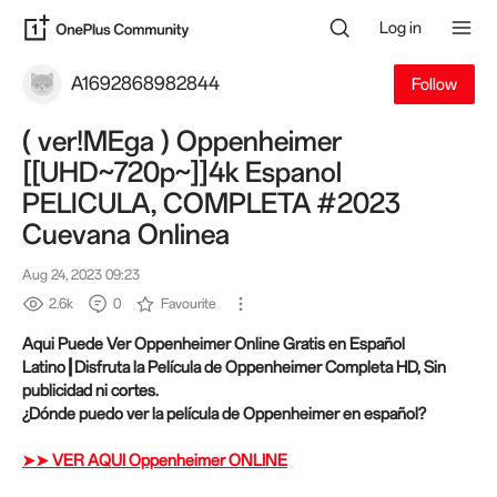
Log in
A1692868982844
Follow
( ver!MEga ) Oppenheimer
[[UHD~720p~]]4k Espanol
PELICULA, COMPLETA #2023
Cuevana Onlinea
Aug 24, 2023 09:23
2.6k
0
Favourite
Aqui Puede Ver Oppenheimer Online Gratis en Español
Latino┃Disfruta la Película de Oppenheimer Completa HD, Sin
publicidad ni cortes.
¿Dónde puedo ver la película de Oppenheimer en español?
➤➤ VER AQUI Oppenheimer ONLINE