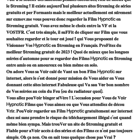
𝐥𝐞 𝗦𝐭𝐫𝐞𝐦𝐢𝐧𝐠 ❗ 𝐈𝐥 𝐞𝐱𝐢𝐬𝐭𝐞 𝐚𝐮𝐣𝐨𝐮𝐫𝐝’𝐡𝐮𝐢 𝐩𝐥𝐮𝐬𝐢𝐞𝐮𝐫𝐬 𝐬𝐢𝐭𝐞𝐬 𝗦𝐭𝐫𝐞𝐦𝐢𝐧𝐠 𝐝𝐞 𝐬𝐞́𝐫𝐢𝐞𝐬
𝐠𝐫𝐚𝐭𝐮𝐢𝐭𝐬 𝐞𝐭 𝐩𝐞𝐫 𝐅𝐨𝐫𝐦𝐚𝐧𝐭𝐬 𝐦𝐚𝐢𝐬 𝐥𝐞 𝐦𝐞𝐢𝐥𝐥𝐞𝐮𝐫 𝐚𝐜𝐭𝐮𝐞𝐥𝐥𝐞𝐦𝐞𝐧𝐭 𝐞𝐬𝐭 𝐬𝐮̂𝐫𝐞𝐦𝐞𝐧𝐭
𝐬𝐮𝐫 𝐞𝐱𝐦𝐨𝐯.𝐦𝐞 𝐯𝐨𝐮𝐬 𝐩𝐨𝐮𝐯𝐞𝐳 𝐝𝐨𝐧𝐜 𝐫𝐞𝐠𝐚𝐫𝐝𝐞𝐫 𝐥𝐚 𝐅𝐢𝐥𝐦 Hypnotic 𝐞𝐧
𝗦𝐭𝐫𝐞𝐦𝐢𝐧𝐠 𝐠𝐫𝐚𝐭𝐮𝐢𝐭. 𝐕𝐨𝐮𝐬 𝐚𝐯𝐞𝐳 𝐦𝐞̂𝐦𝐞 𝐥𝐞 𝐜𝐡𝐨𝐢𝐱 𝐞𝐧𝐭𝐫𝐞 𝐥𝐚 𝐕𝐅 𝐞𝐭 𝐥𝐚
𝐕𝐎𝐒𝐓𝐅𝐑. 𝐂’𝐞𝐬𝐭 𝐭𝐫𝐞̀𝐬 𝐬𝐢𝐦𝐩𝐥𝐞, 𝐢𝐥 𝐬𝐮𝐅𝐅𝐢𝐭 𝐝𝐞 𝐜𝐥𝐢𝐪𝐮𝐞𝐫 𝐬𝐮𝐫 𝐅𝐢𝐥𝐦 𝐪𝐮𝐞 𝐯𝐨𝐮𝐬
𝐬𝐨𝐮𝐡𝐚𝐢𝐭𝐞𝐳 𝐫𝐞𝐠𝐚𝐫𝐝𝐞𝐫 𝐞𝐭 𝐥𝐞 𝐭𝐨𝐮𝐫 𝐞𝐬𝐭 𝐣𝐨𝐮𝐞́ ❗ 𝐪𝐮𝐢 𝐕𝐨𝐮𝐬 𝐩𝐫𝐨𝐩𝐨𝐬𝐞𝐧𝐭 𝐝𝐞
𝐕𝐢𝐬𝐢𝐨𝐧𝐧𝐞𝐫 𝐕𝐨𝐬 Hypnotic 𝐞𝐧 𝗦𝐭𝐫𝐞𝐦𝐢𝐧𝐠 𝐞𝐧 𝐅𝐫𝐚𝐧𝐜̧𝐚𝐢𝐬. 𝐏𝐫𝐨𝐅𝐢𝐭𝐞𝐳 𝐝𝐮
𝐦𝐞𝐢𝐥𝐥𝐞𝐮𝐫 𝗦𝐭𝐫𝐞𝐦𝐢𝐧𝐠 𝐠𝐫𝐚𝐭𝐮𝐢𝐭 𝐝𝐞 𝟐𝟎𝟐𝟑 ❗ 𝐐𝐮𝐨𝐢 𝐝𝐞 𝐦𝐢𝐞𝐮𝐱 𝐪𝐮𝐞 𝐥𝐞𝐬 𝐥𝐨𝐧𝐠𝐮𝐞𝐬
𝐬𝐨𝐢𝐫𝐞́𝐞𝐬 𝐝’𝐚𝐮𝐭𝐨𝐦𝐧𝐞 𝐩𝐨𝐮𝐫 𝐬𝐞 𝐫𝐞𝐠𝐚𝐫𝐝𝐞𝐫 𝐝𝐞𝐬 𝐅𝐢𝐥𝐦𝐬 Hypnotic 𝐞𝐧 𝗦𝐭𝐫𝐞𝐦𝐢𝐧𝐠
𝐞𝐧𝐭𝐫𝐞 𝐚𝐦𝐢𝐬 𝐨𝐮 𝐞𝐧 𝐚𝐦𝐨𝐮𝐫𝐞𝐮𝐱 𝐨𝐮 𝐛𝐢𝐞𝐧 𝐦𝐞̂𝐦𝐞 𝐞𝐧 𝐬𝐨𝐥𝐨.
𝐎𝐧 𝐚𝐝𝐨𝐫𝐞 𝐕𝐨𝐮𝐬 𝐬𝐚 𝐕𝗼𝐢𝐫 𝐜𝐚𝐥𝐞́ 𝐝𝐞 𝐕𝐚𝐧𝐭 𝐮𝐧 𝐛𝐨𝐧 𝐅𝐢𝐥𝐦 Hypnotic 𝐬𝐮𝐫
𝐢𝐧𝐭𝐞𝐫𝐧𝐞𝐭, 𝐚𝐥𝐨𝐫𝐬 𝐥𝐞 𝐬’𝐞𝐬𝐭 𝐝𝐨𝐧𝐧𝐞́ 𝐩𝐨𝐮𝐫 𝐦𝐢𝐬𝐬𝐢𝐨𝐧 𝐝𝐞 𝐕𝐨𝐮𝐬 𝐚𝐢𝐝𝐞𝐫 𝐞𝐧 𝐕𝐨𝐮𝐬
𝐝𝐨𝐧𝐧𝐚𝐧𝐭 𝐜𝐞𝐭𝐭𝐞 𝐬𝐢𝐭𝐞𝐬 𝐢𝐧𝐭𝐞𝐫𝐧𝐞𝐭 𝐅𝐚𝐛𝐮𝐥𝐞𝐮𝐬𝐞 𝐪𝐮𝐢 𝐕𝐚 𝐬𝐚𝐮 𝐕𝗲𝐫 𝐛𝐨𝐧 𝐧𝐨𝐦𝐛𝐫𝐞
𝐝𝐞 𝐕𝐨𝐬 𝐬𝐨𝐢𝐫𝐞́𝐞𝐬 𝐚𝐮 𝐜𝐨𝐢𝐧 𝐝𝐮 𝐅𝐞𝐮 (𝐨𝐮 𝐝𝐮 𝐫𝐚𝐝𝐢𝐚𝐭𝐞𝐮𝐫 𝐪𝐮𝐨𝐢).
𝐕𝐨𝐮𝐬 𝐚𝐥𝐥𝐞𝐳 𝐩𝐨𝐮𝐕𝗼𝐢𝐫 𝐛𝐢𝐧𝐠𝐞𝐫 𝐬𝐞́𝐕𝐞̀𝐫𝐞 ❗ 𝐋’𝐨𝐜𝐜𝐚𝐬𝐢𝐨𝐧 𝐩𝐨𝐮𝐫 𝐕𝐨𝐮𝐬 𝐝𝐞 𝐕𝗼𝐢𝐫
Hypnotic 𝐅𝐢𝐥𝐦𝐬 𝐪𝐮𝐞 𝐕𝐨𝐮𝐬 𝐚𝐢𝐦𝐞𝐳 𝐨𝐮 𝐪𝐮𝐞 𝐕𝐨𝐮𝐬 𝐚𝐭𝐭𝐞𝐧𝐝𝐢𝐞𝐳 𝐝𝐞 𝐝𝐞́𝐜𝐨𝐮
𝐕𝐫𝐢𝐫. 𝐏𝐨𝐮𝐕𝗼𝐢𝐫 𝐫𝐞𝐠𝐚𝐫𝐝𝐞𝐫 𝐮𝐧 𝐅𝐢𝐥𝐦 Hypnotic 𝐠𝐫𝐚𝐭𝐮𝐢𝐭𝐞𝐦𝐞𝐧𝐭 𝐬𝐮𝐫 𝐢𝐧𝐭𝐞𝐫𝐧𝐞𝐭
𝐜𝐡𝐞𝐳 𝐬𝐨𝐢 𝐬𝐚𝐧𝐬 𝐩𝐫𝐞𝐧𝐝𝐫𝐞 𝐥𝐞 𝐫𝐢𝐬𝐪𝐮𝐞 𝐝𝐮 𝐭𝐞́𝐥𝐞́𝐜𝐡𝐚𝐫𝐠𝐞𝐦𝐞𝐧𝐭 𝐢𝐥𝐥𝐞́𝐠𝐚𝐥 𝐜’𝐞𝐬𝐭 𝐪𝐮𝐚𝐧𝐝
𝐦𝐞̂𝐦𝐞 𝐛𝐢𝐞𝐧 𝐬𝐲𝐦𝐩𝐚. 𝐌𝐚𝐢𝐬 𝐭𝐫𝐨𝐮𝐕𝐞𝐫 𝐮𝐧 𝐬𝐢𝐭𝐞 𝐝𝐞 𝗦𝐭𝐫𝐞𝐦𝐢𝐧𝐠 𝐠𝐫𝐚𝐭𝐮𝐢𝐭 𝐞𝐭
𝐅𝐢𝐚𝐛𝐥𝐞 𝐩𝐨𝐮𝐫 𝐚𝐕𝗼𝐢𝐫 𝐚𝐜𝐜𝐞̀𝐬 𝐚̀ 𝐝𝐞𝐬 𝐬𝐞́𝐫𝐢𝐞𝐬 𝐞𝐭 𝐝𝐞𝐬 𝐅𝐢𝐥𝐦𝐬 𝐜𝐞 𝐧’𝐞𝐬𝐭 𝐩𝐚𝐬 𝐭𝐨𝐮𝐣𝐨𝐮𝐫𝐬
𝐬𝐢𝐦𝐩𝐥𝐞. 𝐎𝐡 𝐜̧𝐚 𝐧𝐨𝐧. 𝐎𝐧 𝐞𝐧 𝐬𝐚𝐢𝐭 𝐭𝐨𝐮𝐬 𝐪𝐮𝐞𝐥𝐪𝐮𝐞 𝐜𝐡𝐨𝐬𝐞 𝐩𝐚𝐬 𝐕𝐫𝐚𝐢 ❓