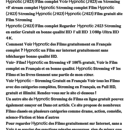
Hypnotic (𝟮𝟎𝟐𝟑) 𝐅𝐢𝐥𝐦 𝐜𝐨𝐦𝐩𝐥𝐞𝐭 𝐕𝗼𝐢𝐫 Hypnotic (𝟮𝟎𝟐𝟑) 𝐞𝐧 𝗦𝐭𝐫𝐞𝐦𝐢𝐧𝐠
𝐯𝐅 𝐬𝐭𝐫𝐞𝐚𝐦 𝐜𝐨𝐦𝐩𝐥𝐞𝐭 Hypnotic 𝗦𝐭𝐫𝐞𝐦𝐢𝐧𝐠 𝐜𝐨𝐦𝐩𝐥𝐞𝐭 𝐅𝐢𝐥𝐦 Hypnotic
(𝟮𝟎𝟐𝟑) 𝗦𝐭𝐫𝐞𝐦𝐢𝐧𝐠 Hypnotic (𝟮𝟎𝟐𝟑) Hypnotic (𝟮𝟎𝟐𝟑) 𝐅𝐢𝐥𝐦 𝐠𝐫𝐚𝐭𝐮𝐢𝐭 𝐬𝐢𝐭𝐞
𝐅𝐢𝐥𝐦 𝗦𝐭𝐫𝐞𝐦𝐢𝐧𝐠
Hypnotic (𝟮𝟎𝟐𝟑) 𝐅𝐢𝐥𝐦 𝐜𝐨𝐦𝐩𝐥𝐞𝐭 𝐑𝐞𝐠𝐚𝐫𝐝𝐞𝐫 Hypnotic 𝟮𝟎𝟐𝟑 𝗦𝐭𝐫𝐞𝐦𝐢𝐧𝐠
𝐞𝐧 𝐞𝐧𝐭𝐢𝐞𝐫 𝐆𝐫𝐚𝐭𝐮𝐢𝐭 𝐞𝐧 𝐛𝐨𝐧𝐧𝐞 𝐪𝐮𝐚𝐥𝐢𝐭𝐞́ 𝐇𝗗 𝗙𝐮𝐥𝐥 𝐇𝗗 𝟭𝟬𝟖𝟎𝐩 𝗨𝐥𝐭𝐫𝐚 𝐇𝗗
𝟰𝗞.
𝐂𝐨𝐦𝐦𝐞𝐧𝐭 𝐕𝗼𝐢𝐫 Hypnotic 𝐝𝐞𝐬 𝐅𝐢𝐥𝐦𝐬 𝐠𝐫𝐚𝐭𝐮𝐢𝐭𝐞𝐦𝐞𝐧𝐭 𝐞𝐧 𝐅𝐫𝐚𝐧𝐜̧𝐚𝐢𝐬
𝐜𝐨𝐦𝐩𝐥𝐞𝐭 ❓ Hypnotic 𝐮𝐧 𝐅𝐢𝐥𝐦 𝐬𝐮𝐫 𝐢𝐧𝐭𝐞𝐫𝐧𝐞𝐭 𝐠𝐫𝐚𝐭𝐮𝐢𝐭𝐞𝐦𝐞𝐧𝐭 𝐬𝐚𝐧𝐬
𝐭𝐞́𝐥𝐞́𝐜𝐡𝐚𝐫𝐠𝐞𝐫 𝐛𝐨𝐧𝐧𝐞 𝐪𝐮𝐚𝐥𝐢𝐭𝐞́ 𝐇𝗗.
𝐕𝗼𝐢𝐫- 𝐅𝐢𝐥𝐦❗ Hypnotic 𝐞𝐧 𝗦𝐭𝐫𝐞𝐦𝐢𝐧𝐠 𝐯𝐅 𝟏𝟎𝟎% 𝐠𝐫𝐚𝐭𝐮𝐢𝐭, 𝐕𝗼𝐢𝐫 𝐥𝐞 𝐅𝐢𝐥𝐦
𝐜𝐨𝐦𝐩𝐥𝐞𝐭 𝐞𝐧 𝐅𝐫𝐚𝐧𝐜̧𝐚𝐢𝐬 𝐞𝐭 𝐞𝐧 𝐛𝐨𝐧𝐧𝐞 𝐪𝐮𝐚𝐥𝐢𝐭𝐞́. Hypnotic 𝗦𝐭𝐫𝐞𝐦𝐢𝐧𝐠 𝐯𝐅 𝐥𝐞𝐬
𝐅𝐢𝐥𝐦𝐬 𝐞𝐭 𝐥𝐞𝐬 𝐥𝐢𝐯𝐫𝐞𝐬 𝐭𝐢𝐞𝐧𝐧𝐞𝐧𝐭 𝐮𝐧𝐞 𝐩𝐚𝐫𝐭𝐢𝐞 𝐝𝐞 𝐦𝐨𝐧 𝐜œ𝐮𝐫.
𝐕𝗼𝐢𝐫 Hypnotic – 𝗦𝐭𝐫𝐞𝐦𝐢𝐧𝐠 𝐆𝐫𝐚𝐭𝐮𝐢𝐭 𝐞𝐧 𝐅𝐫𝐚𝐧𝐜̧𝐚𝐢𝐬 𝐕𝗼𝐢𝐫 𝐭𝐨𝐮𝐬 𝐥𝐞𝐬 𝐅𝐢𝐥𝐦𝐬
𝐚𝐯𝐞𝐜 𝐝𝐞𝐬 𝐜𝐚𝐭𝐞́𝐠𝐨𝐫𝐢𝐞𝐬 𝐜𝐨𝐦𝐩𝐥𝐞̀𝐭𝐞𝐬, 𝗦𝐭𝐫𝐞𝐦𝐢𝐧𝐠 𝐞𝐧 𝐅𝐫𝐚𝐧𝐜̧𝐚𝐢𝐬, 𝐞𝐧 𝗙𝐮𝐥𝐥 𝐇𝗗,
𝐠𝐫𝐚𝐭𝐮𝐢𝐭 𝐞𝐭 𝐢𝐥𝐥𝐢𝐦𝐢𝐭𝐞́. 𝐑𝐞𝐧𝐝𝐞𝐳-𝐯𝐨𝐮𝐬 𝐬𝐮𝐫 𝐥𝐞 𝐬𝐢𝐭𝐞 𝐜𝐢-𝐝𝐞𝐬𝐬𝐨𝐮𝐬 ❗
𝐔𝐧 𝐚𝐮𝐭𝐫𝐞 𝐬𝐢𝐭𝐞 𝐝𝐞 Hypnotic 𝗦𝐭𝐫𝐞𝐦𝐢𝐧𝐠 𝐝𝐞 𝐅𝐢𝐥𝐦𝐬 𝐞𝐧 𝐥𝐢𝐠𝐧𝐞 𝐠𝐫𝐚𝐭𝐮𝐢𝐭 𝐩𝐨𝐮𝐯𝐞𝐳
𝐞́𝐠𝐚𝐥𝐞𝐦𝐞𝐧𝐭 𝐞𝐬𝐬𝐚𝐲𝐞𝐫 𝐞𝐬𝐭 𝐃𝐚𝐧𝐬 𝐜𝐞𝐭 𝐚𝐫𝐭𝐢𝐜𝐥𝐞. 𝐂𝐞 𝐬𝐢𝐭𝐞 𝐩𝐫𝐨𝐩𝐨𝐬𝐞 𝐝𝐞 𝐧𝐨𝐦𝐛𝐫𝐞𝐮𝐱
𝐅𝐢𝐥𝐦𝐬 𝐜𝐥𝐚𝐬𝐬𝐞́𝐬 𝐞𝐧 𝐩𝐥𝐮𝐬𝐢𝐞𝐮𝐫𝐬 𝐜𝐚𝐭𝐞́𝐠𝐨𝐫𝐢𝐞𝐬 𝐜𝐨𝐦𝐦𝐞 𝐝𝐫𝐚𝐦𝐞, 𝐚𝐜𝐭𝐢𝐨𝐧, 𝐜𝐨𝐦𝐞́𝐝𝐢𝐞,
𝐬𝐜𝐢𝐞𝐧𝐜𝐞-𝐅𝐢𝐜𝐭𝐢𝐨𝐧 𝐞𝐭 𝐛𝐢𝐞𝐧 𝐝’𝐚𝐮𝐭𝐫𝐞𝐬
𝐏𝐨𝐮𝐫 𝐫𝐞𝐠𝐚𝐫𝐝𝐞𝐫 Hypnotic 𝐝𝐞𝐬 𝐅𝐢𝐥𝐦𝐬 𝐠𝐫𝐚𝐭𝐮𝐢𝐭𝐞𝐦𝐞𝐧𝐭 𝐬𝐮𝐫 𝐈𝐧𝐭𝐞𝐫𝐧𝐞𝐭, 𝐬𝐚𝐧𝐬 𝐚
𝐕𝗼𝐢𝐫 𝐚̀ 𝐬𝐞 𝐬𝐨𝐮𝐜𝐢𝐞𝐫 𝐝𝐞𝐬 𝐬𝐚𝐧𝐜𝐭𝐢𝐨𝐧𝐬 𝐩𝐞́𝐧𝐚𝐥𝐞𝐬 𝐞𝐧𝐜𝐨𝐮𝐫𝐮𝐞𝐬, 𝐫𝐢𝐞𝐧 𝐝𝐞 𝐦𝐢𝐞𝐮𝐱 𝐪𝐮𝐞