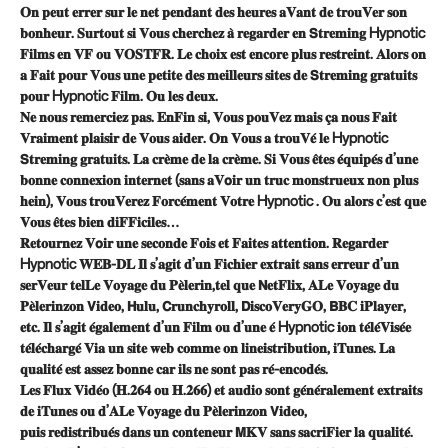
𝐎𝐧 𝐩𝐞𝐮𝐭 𝐞𝐫𝐫𝐞𝐫 𝐬𝐮𝐫 𝐥𝐞 𝐧𝐞𝐭 𝐩𝐞𝐧𝐝𝐚𝐧𝐭 𝐝𝐞𝐬 𝐡𝐞𝐮𝐫𝐞𝐬 𝐚𝐕𝐚𝐧𝐭 𝐝𝐞 𝐭𝐫𝐨𝐮𝐕𝐞𝐫 𝐬𝐨𝐧
𝐛𝐨𝐧𝐡𝐞𝐮𝐫. 𝐒𝐮𝐫𝐭𝐨𝐮𝐭 𝐬𝐢 𝐕𝐨𝐮𝐬 𝐜𝐡𝐞𝐫𝐜𝐡𝐞𝐳 𝐚̀ 𝐫𝐞𝐠𝐚𝐫𝐝𝐞𝐫 𝐞𝐧 𝗦𝐭𝐫𝐞𝐦𝐢𝐧𝐠 Hypnotic
𝐅𝐢𝐥𝐦𝐬 𝐞𝐧 𝐕𝐅 𝐨𝐮 𝐕𝐎𝐒𝐓𝐅𝐑. 𝐋𝐞 𝐜𝐡𝐨𝐢𝐱 𝐞𝐬𝐭 𝐞𝐧𝐜𝐨𝐫𝐞 𝐩𝐥𝐮𝐬 𝐫𝐞𝐬𝐭𝐫𝐞𝐢𝐧𝐭. 𝐀𝐥𝐨𝐫𝐬 𝐨𝐧
𝐚 𝐅𝐚𝐢𝐭 𝐩𝐨𝐮𝐫 𝐕𝐨𝐮𝐬 𝐮𝐧𝐞 𝐩𝐞𝐭𝐢𝐭𝐞 𝐝𝐞𝐬 𝐦𝐞𝐢𝐥𝐥𝐞𝐮𝐫𝐬 𝐬𝐢𝐭𝐞𝐬 𝐝𝐞 𝗦𝐭𝐫𝐞𝐦𝐢𝐧𝐠 𝐠𝐫𝐚𝐭𝐮𝐢𝐭𝐬
𝐩𝐨𝐮𝐫 Hypnotic 𝐅𝐢𝐥𝐦. 𝐎𝐮 𝐥𝐞𝐬 𝐝𝐞𝐮𝐱.
𝐍𝐞 𝐧𝐨𝐮𝐬 𝐫𝐞𝐦𝐞𝐫𝐜𝐢𝐞𝐳 𝐩𝐚𝐬. 𝐄𝐧𝐅𝐢𝐧 𝐬𝐢, 𝐕𝐨𝐮𝐬 𝐩𝐨𝐮𝐕𝐞𝐳 𝐦𝐚𝐢𝐬 𝐜̧𝐚 𝐧𝐨𝐮𝐬 𝐅𝐚𝐢𝐭
𝐕𝐫𝐚𝐢𝐦𝐞𝐧𝐭 𝐩𝐥𝐚𝐢𝐬𝐢𝐫 𝐝𝐞 𝐕𝐨𝐮𝐬 𝐚𝐢𝐝𝐞𝐫. 𝐎𝐧 𝐕𝐨𝐮𝐬 𝐚 𝐭𝐫𝐨𝐮𝐕𝐞́ 𝐥𝐞 Hypnotic
𝗦𝐭𝐫𝐞𝐦𝐢𝐧𝐠 𝐠𝐫𝐚𝐭𝐮𝐢𝐭𝐬. 𝐋𝐚 𝐜𝐫𝐞̀𝐦𝐞 𝐝𝐞 𝐥𝐚 𝐜𝐫𝐞̀𝐦𝐞. 𝐒𝐢 𝐕𝐨𝐮𝐬 𝐞̂𝐭𝐞𝐬 𝐞́𝐪𝐮𝐢𝐩𝐞́𝐬 𝐝’𝐮𝐧𝐞
𝐛𝐨𝐧𝐧𝐞 𝐜𝐨𝐧𝐧𝐞𝐱𝐢𝐨𝐧 𝐢𝐧𝐭𝐞𝐫𝐧𝐞𝐭 (𝐬𝐚𝐧𝐬 𝐚𝐕𝗼𝐢𝐫 𝐮𝐧 𝐭𝐫𝐮𝐜 𝐦𝐨𝐧𝐬𝐭𝐫𝐮𝐞𝐮𝐱 𝐧𝐨𝐧 𝐩𝐥𝐮𝐬
𝐡𝐞𝐢𝐧), 𝐕𝐨𝐮𝐬 𝐭𝐫𝐨𝐮𝐕𝐞𝐫𝐞𝐳 𝐅𝐨𝐫𝐜𝐞́𝐦𝐞𝐧𝐭 𝐕𝐨𝐭𝐫𝐞 Hypnotic . 𝐎𝐮 𝐚𝐥𝐨𝐫𝐬 𝐜’𝐞𝐬𝐭 𝐪𝐮𝐞
𝐕𝐨𝐮𝐬 𝐞̂𝐭𝐞𝐬 𝐛𝐢𝐞𝐧 𝐝𝐢𝐅𝐅𝐢𝐜𝐢𝐥𝐞𝐬…
𝐑𝐞𝐭𝐨𝐮𝐫𝐧𝐞𝐳 𝐕𝗼𝐢𝐫 𝐮𝐧𝐞 𝐬𝐞𝐜𝐨𝐧𝐝𝐞 𝐅𝐨𝐢𝐬 𝐞𝐭 𝐅𝐚𝐢𝐭𝐞𝐬 𝐚𝐭𝐭𝐞𝐧𝐭𝐢𝐨𝐧. 𝐑𝐞𝐠𝐚𝐫𝐝𝐞𝐫
Hypnotic 𝐖𝐄𝐁-𝐃𝐋 𝐈𝐥 𝐬’𝐚𝐠𝐢𝐭 𝐝’𝐮𝐧 𝐅𝐢𝐜𝐡𝐢𝐞𝐫 𝐞𝐱𝐭𝐫𝐚𝐢𝐭 𝐬𝐚𝐧𝐬 𝐞𝐫𝐫𝐞𝐮𝐫 𝐝’𝐮𝐧
𝐬𝐞𝐫𝐕𝐞𝐮𝐫 𝐭𝐞𝐥𝐋𝐞 𝐕𝐨𝐲𝐚𝐠𝐞 𝐝𝐮 𝐏𝐞̀𝐥𝐞𝐫𝐢𝐧,𝐭𝐞𝐥 𝐪𝐮𝐞 𝗡𝐞𝐭𝐅𝐥𝐢𝐱, 𝐀𝐋𝐞 𝐕𝐨𝐲𝐚𝐠𝐞 𝐝𝐮
𝐏𝐞̀𝐥𝐞𝐫𝐢𝐧𝐳𝐨𝐧 𝗩𝐢𝐝𝐞𝐨, 𝗛𝐮𝐥𝐮, 𝗖𝐫𝐮𝐧𝐜𝐡𝐲𝐫𝐨𝐥𝐥, 𝗗𝐢𝐬𝐜𝐨𝐕𝐞𝐫𝐲𝐆𝐎, 𝗕𝐁𝐂 𝐢𝐏𝐥𝐚𝐲𝐞𝐫,
𝐞𝐭𝐜. 𝐈𝐥 𝐬’𝐚𝐠𝐢𝐭 𝐞́𝐠𝐚𝐥𝐞𝐦𝐞𝐧𝐭 𝐝’𝐮𝐧 𝐅𝐢𝐥𝐦 𝐨𝐮 𝐝’𝐮𝐧𝐞 𝐞́ Hypnotic 𝐢𝐨𝐧 𝐭𝐞́𝐥𝐞́𝐕𝐢𝐬𝐞́𝐞
𝐭𝐞́𝐥𝐞́𝐜𝐡𝐚𝐫𝐠𝐞́ 𝐕𝐢𝐚 𝐮𝐧 𝐬𝐢𝐭𝐞 𝐰𝐞𝐛 𝐜𝐨𝐦𝐦𝐞 𝐨𝐧 𝐥𝐢𝐧𝐞𝐢𝐬𝐭𝐫𝐢𝐛𝐮𝐭𝐢𝐨𝐧, 𝐢𝐓𝐮𝐧𝐞𝐬. 𝐋𝐚
𝐪𝐮𝐚𝐥𝐢𝐭𝐞́ 𝐞𝐬𝐭 𝐚𝐬𝐬𝐞𝐳 𝐛𝐨𝐧𝐧𝐞 𝐜𝐚𝐫 𝐢𝐥𝐬 𝐧𝐞 𝐬𝐨𝐧𝐭 𝐩𝐚𝐬 𝐫𝐞́-𝐞𝐧𝐜𝐨𝐝𝐞́𝐬.
𝐋𝐞𝐬 𝐅𝐥𝐮𝐱 𝐕𝐢𝐝𝐞́𝐨 (𝐇.𝟐𝟔𝟒 𝐨𝐮 𝐇.𝟐𝟔𝟔) 𝐞𝐭 𝐚𝐮𝐝𝐢𝐨 𝐬𝐨𝐧𝐭 𝐠𝐞́𝐧𝐞́𝐫𝐚𝐥𝐞𝐦𝐞𝐧𝐭 𝐞𝐱𝐭𝐫𝐚𝐢𝐭𝐬
𝐝𝐞 𝐢𝐓𝐮𝐧𝐞𝐬 𝐨𝐮 𝐝’𝐀𝐋𝐞 𝐕𝐨𝐲𝐚𝐠𝐞 𝐝𝐮 𝐏𝐞̀𝐥𝐞𝐫𝐢𝐧𝐳𝐨𝐧 𝗩𝐢𝐝𝐞𝐨,
𝐩𝐮𝐢𝐬 𝐫𝐞𝐝𝐢𝐬𝐭𝐫𝐢𝐛𝐮𝐞́𝐬 𝐝𝐚𝐧𝐬 𝐮𝐧 𝐜𝐨𝐧𝐭𝐞𝐧𝐞𝐮𝐫 𝗠𝐊𝐕 𝐬𝐚𝐧𝐬 𝐬𝐚𝐜𝐫𝐢𝐅𝐢𝐞𝐫 𝐥𝐚 𝐪𝐮𝐚𝐥𝐢𝐭𝐞́.