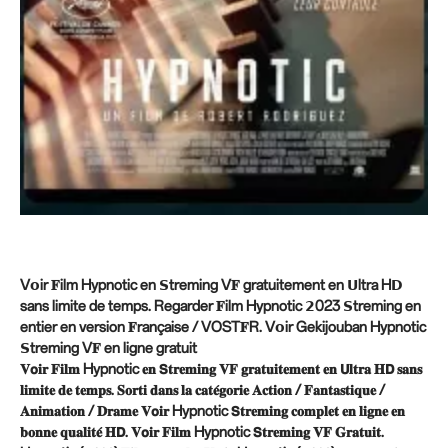
V𝗼ir 𝐅ilm Hypnotic en 𝗦treming V𝐅 gratuitement en 𝗨ltra H𝗗
sans limite de temps. Regarder 𝐅ilm Hypnotic 𝟮023 𝗦treming en
entier en version 𝐅rançaise / VOST𝐅R. V𝗼ir Gekijouban Hypnotic
𝗦treming V𝐅 en ligne gratuit
𝐕𝗼𝐢𝐫 𝐅𝐢𝐥𝐦 Hypnotic 𝐞𝐧 𝗦𝐭𝐫𝐞𝐦𝐢𝐧𝐠 𝐕𝐅 𝐠𝐫𝐚𝐭𝐮𝐢𝐭𝐞𝐦𝐞𝐧𝐭 𝐞𝐧 𝗨𝐥𝐭𝐫𝐚 𝐇𝗗 𝐬𝐚𝐧𝐬
𝐥𝐢𝐦𝐢𝐭𝐞 𝐝𝐞 𝐭𝐞𝐦𝐩𝐬. 𝐒𝐨𝐫𝐭𝐢 𝐝𝐚𝐧𝐬 𝐥𝐚 𝐜𝐚𝐭𝐞́𝐠𝐨𝐫𝐢𝐞 𝐀𝐜𝐭𝐢𝐨𝐧 / 𝐅𝐚𝐧𝐭𝐚𝐬𝐭𝐢𝐪𝐮𝐞 /
𝐀𝐧𝐢𝐦𝐚𝐭𝐢𝐨𝐧 / 𝐃𝐫𝐚𝐦𝐞 𝐕𝗼𝐢𝐫 Hypnotic 𝗦𝐭𝐫𝐞𝐦𝐢𝐧𝐠 𝐜𝐨𝐦𝐩𝐥𝐞𝐭 𝐞𝐧 𝐥𝐢𝐠𝐧𝐞 𝐞𝐧
𝐛𝐨𝐧𝐧𝐞 𝐪𝐮𝐚𝐥𝐢𝐭𝐞́ 𝐇𝗗. 𝐕𝗼𝐢𝐫 𝐅𝐢𝐥𝐦 Hypnotic 𝗦𝐭𝐫𝐞𝐦𝐢𝐧𝐠 𝐕𝐅 𝐆𝐫𝐚𝐭𝐮𝐢𝐭.