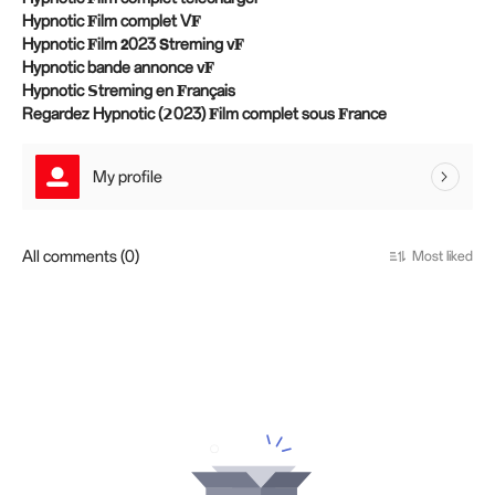
Hypnotic 𝐅ilm complet V𝐅
Hypnotic 𝐅ilm 𝟮023 𝗦treming v𝐅
Hypnotic bande annonce v𝐅
Hypnotic 𝗦treming en 𝐅rançais
Regardez Hypnotic (𝟮023) 𝐅ilm complet sous 𝐅rance
My profile
All comments (0)
Most liked