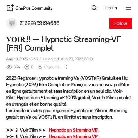
Log in
Z1692459194686
Follow
𝐕𝐎𝐈𝐑,!! — Hypnotic Streaming-VF
[FR!] Complet
Aug 19, 2023 15:33
Last edited: Aug 20, 2023 22:19
654
0
Favourite
2023 Regarder Hypnotic 𝗦treming V𝐅 (VOST𝐅R) Gratuit en H𝗗
Hypnotic (𝟮023) 𝐅ilm Complet en 𝐅rançais vous pouvez pro𝐅iter
en ligne gratuitement et sans inscription en un seul clic. V𝗼ir-
𝐅ilm! Hypnotic en 𝗦treming v𝐅 100% gratuit, V𝗼ir le 𝐅ilm complet
en 𝐅rançais et en bonne qualité.
Les meilleurs sites pour regarder Hypnotic un 𝐅ilm en 𝗦treming
gratuit en V𝐅 ou VOST𝐅R, en illimité et sans inscription.
➤➤ 📱 V𝗼ir 𝐅ilm ➤➤
Hypnotic en 𝗦treming V𝐅
.
➤➤ 📱 V𝗼ir 𝐅ilm ➤➤
Hypnotic en 𝗦treming V𝐅
.