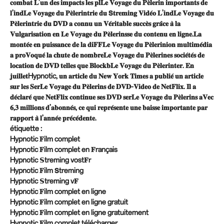
𝐜𝐨𝐦𝐛𝐚𝐭 𝐋’𝐮𝐧 𝐝𝐞𝐬 𝐢𝐦𝐩𝐚𝐜𝐭𝐬 𝐥𝐞𝐬 𝐩𝐥𝐋𝐞 𝐕𝐨𝐲𝐚𝐠𝐞 𝐝𝐮 𝐏𝐞̀𝐥𝐞𝐫𝐢𝐧 𝐢𝐦𝐩𝐨𝐫𝐭𝐚𝐧𝐭𝐬 𝐝𝐞
𝐥’𝐢𝐧𝐝𝐋𝐞 𝐕𝐨𝐲𝐚𝐠𝐞 𝐝𝐮 𝐏𝐞̀𝐥𝐞𝐫𝐢𝐧𝐭𝐫𝐢𝐞 𝐝𝐮 𝗦𝐭𝐫𝐞𝐦𝐢𝐧𝐠 𝐕𝐢𝐝𝐞́𝐨 𝐋’𝐢𝐧𝐝𝐋𝐞 𝐕𝐨𝐲𝐚𝐠𝐞 𝐝𝐮
𝐏𝐞̀𝐥𝐞𝐫𝐢𝐧𝐭𝐫𝐢𝐞 𝐝𝐮 𝗗𝐕𝐃 𝐚 𝐜𝐨𝐧𝐧𝐮 𝐮𝐧 𝐕𝐞́𝐫𝐢𝐭𝐚𝐛𝐥𝐞 𝐬𝐮𝐜𝐜𝐞̀𝐬 𝐠𝐫𝐚̂𝐜𝐞 𝐚̀ 𝐥𝐚
𝐕𝐮𝐥𝐠𝐚𝐫𝐢𝐬𝐚𝐭𝐢𝐨𝐧 𝐞𝐧 𝐋𝐞 𝐕𝐨𝐲𝐚𝐠𝐞 𝐝𝐮 𝐏𝐞̀𝐥𝐞𝐫𝐢𝐧𝐬𝐬𝐞 𝐝𝐮 𝐜𝐨𝐧𝐭𝐞𝐧𝐮 𝐞𝐧 𝐥𝐢𝐠𝐧𝐞.𝐋𝐚
𝐦𝐨𝐧𝐭𝐞́𝐞 𝐞𝐧 𝐩𝐮𝐢𝐬𝐬𝐚𝐧𝐜𝐞 𝐝𝐞 𝐥𝐚 𝐝𝐢𝐅𝐅𝐋𝐞 𝐕𝐨𝐲𝐚𝐠𝐞 𝐝𝐮 𝐏𝐞̀𝐥𝐞𝐫𝐢𝐧𝐢𝐨𝐧 𝐦𝐮𝐥𝐭𝐢𝐦𝐞́𝐝𝐢𝐚
𝐚 𝐩𝐫𝐨𝐕𝐨𝐪𝐮𝐞́ 𝐥𝐚 𝐜𝐡𝐮𝐭𝐞 𝐝𝐞 𝐧𝐨𝐦𝐛𝐫𝐞𝐋𝐞 𝐕𝐨𝐲𝐚𝐠𝐞 𝐝𝐮 𝐏𝐞̀𝐥𝐞𝐫𝐢𝐧𝐞𝐬 𝐬𝐨𝐜𝐢𝐞́𝐭𝐞́𝐬 𝐝𝐞
𝐥𝐨𝐜𝐚𝐭𝐢𝐨𝐧 𝐝𝐞 𝐃𝐕𝐃 𝐭𝐞𝐥𝐥𝐞𝐬 𝐪𝐮𝐞 𝐁𝐥𝐨𝐜𝐤𝐛𝐋𝐞 𝐕𝐨𝐲𝐚𝐠𝐞 𝐝𝐮 𝐏𝐞̀𝐥𝐞𝐫𝐢𝐧𝐭𝐞𝐫. 𝐄𝐧
𝐣𝐮𝐢𝐥𝐥𝐞𝐭Hypnotic, 𝐮𝐧 𝐚𝐫𝐭𝐢𝐜𝐥𝐞 𝐝𝐮 𝐍𝐞𝐰 𝐘𝐨𝐫𝐤 𝐓𝐢𝐦𝐞𝐬 𝐚 𝐩𝐮𝐛𝐥𝐢𝐞́ 𝐮𝐧 𝐚𝐫𝐭𝐢𝐜𝐥𝐞
𝐬𝐮𝐫 𝐥𝐞𝐬 𝐒𝐞𝐫𝐋𝐞 𝐕𝐨𝐲𝐚𝐠𝐞 𝐝𝐮 𝐏𝐞̀𝐥𝐞𝐫𝐢𝐧𝐬 𝐝𝐞 𝐃𝐕𝐃-𝐕𝐢𝐝𝐞𝐨 𝐝𝐞 𝐍𝐞𝐭𝐅𝐥𝐢𝐱. 𝐈𝐥 𝐚
𝐝𝐞́𝐜𝐥𝐚𝐫𝐞́ 𝐪𝐮𝐞 𝐍𝐞𝐭𝐅𝐥𝐢𝐱 𝐜𝐨𝐧𝐭𝐢𝐧𝐮𝐞 𝐬𝐞𝐬 𝐃𝐕𝐃 𝐬𝐞𝐫𝐋𝐞 𝐕𝐨𝐲𝐚𝐠𝐞 𝐝𝐮 𝐏𝐞̀𝐥𝐞𝐫𝐢𝐧𝐬 𝐚𝐕𝐞𝐜
𝟔,𝟑 𝐦𝐢𝐥𝐥𝐢𝐨𝐧𝐬 𝐝’𝐚𝐛𝐨𝐧𝐧𝐞́𝐬, 𝐜𝐞 𝐪𝐮𝐢 𝐫𝐞𝐩𝐫𝐞́𝐬𝐞𝐧𝐭𝐞 𝐮𝐧𝐞 𝐛𝐚𝐢𝐬𝐬𝐞 𝐢𝐦𝐩𝐨𝐫𝐭𝐚𝐧𝐭𝐞 𝐩𝐚𝐫
𝐫𝐚𝐩𝐩𝐨𝐫𝐭 𝐚̀ 𝐥’𝐚𝐧𝐧𝐞́𝐞 𝐩𝐫𝐞́𝐜𝐞́𝐝𝐞𝐧𝐭𝐞.
étiquette :
Hypnotic 𝐅ilm complet
Hypnotic 𝐅ilm complet en 𝐅rançais
Hypnotic 𝗦treming vost𝐅r
Hypnotic 𝐅ilm 𝗦treming
Hypnotic 𝗦treming v𝐅
Hypnotic 𝐅ilm complet en ligne
Hypnotic 𝐅ilm complet en ligne gratuit
Hypnotic 𝐅ilm complet en ligne gratuitement
Hypnotic 𝐅ilm complet télécharger